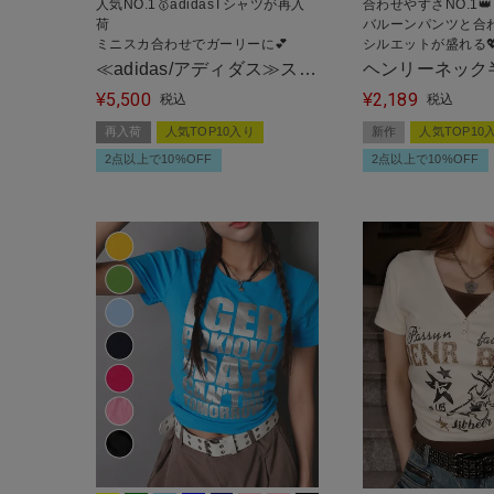
人気NO.1🥇adidasTシャツが再入
合わせやすさNO.1👑
荷
バルーンパンツと合
ミニスカ合わせでガーリーに💕
シルエットが盛れる
≪adidas/アディダス≫スリ
ヘンリーネック
5,500
2,189
ーストライプス半袖Tシャ
¥
ソー/スナップボ
¥
税込
税込
ツ/全9色/2サイズ展開
再入荷
人気TOP10入り
新作
人気TOP10
2点以上で10%OFF
2点以上で10%OFF