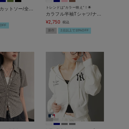
トレンドは"カラー映え"！🌟
カットソー/全6
カラフル半袖Tシャツ/ナン
ドット
2,750
バースター/#ストリート女
¥
税込
OFF
子
新作
2点以上で10%OFF