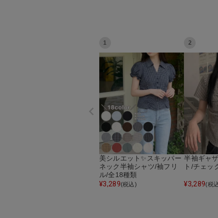
1
2
美シルエット✨スキッパー
半袖ギャザ
ネック半袖シャツ/袖フリ
ト/チェッ
ル/全18種類
¥
3,289
¥
3,289
(税込)
(税込