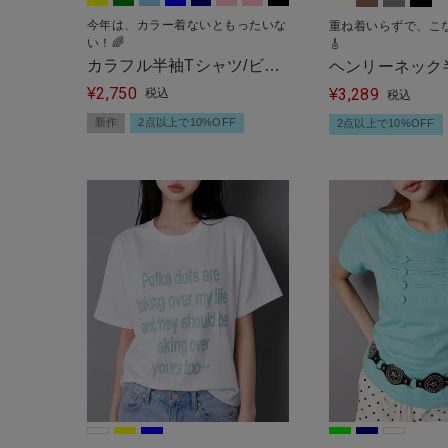
今年は、カラー着ないともったいな
重ね着いらずで、こ
い！🌈
🎸
カラフル半袖Tシャツ/ビッ
ヘンリーネック
2,750
グロゴ/全8色/#ストリート
¥
3,289
税込
ソー/レイヤー
¥
税込
女子
新作
2点以上で10%OFF
2点以上で10%OFF