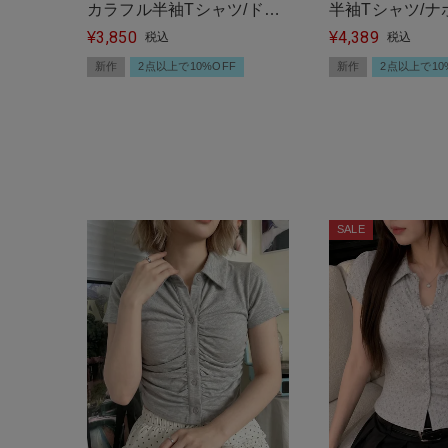
カラフル半袖Tシャツ/ドッ
半袖Tシャツ/ナ
3,850
4,389
トロゴ/#ストリート女子
¥
タン/#韓国ガー
¥
税込
税込
新作
2点以上で10%OFF
新作
2点以上で10
SALE