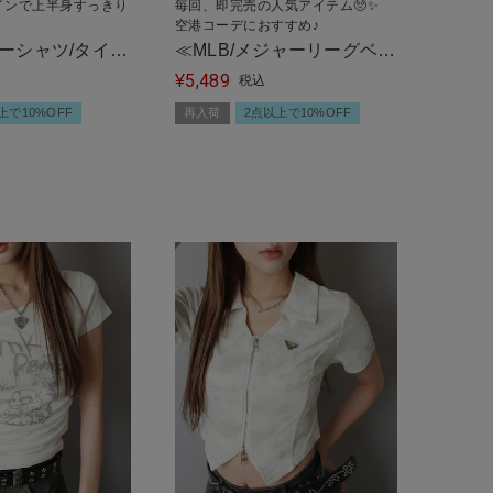
インで上半身すっきり
毎回、即完売の人気アイテム🥺✨
空港コーデにおすすめ♪
ーシャツ/タイ
≪MLB/メジャーリーグベー
5,489
ク柄
スボール≫別注ショートジ
¥
税込
ップパーカー /セットアッ
上で10%OFF
再入荷
2点以上で10%OFF
プ対応