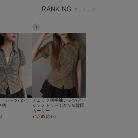
RANKING
ランキング
3
ーシャツ/タイ
チェック柄半袖シャツ/ア
ク柄
シンメトリーボタン/#韓国
ガーリー
¥
4,389
)
(税込)