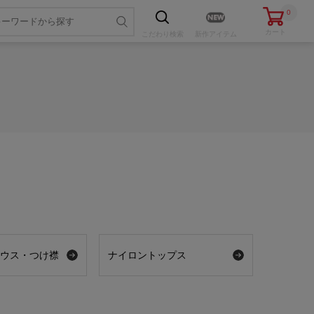
0
カート
こだわり
検索
新作アイテム
ラウス・つけ襟
ナイロントップス