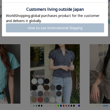
なれるトップス
カラフル半袖Tシャツ/メッ
半袖シャツ
3,289
3,289
セージロゴ/全5色/#ストリ
¥
色/カモ柄/
¥
税込
税込
半袖カット
ート女子
新作
2点以上で10%OFF
2点以上で10%
ド風