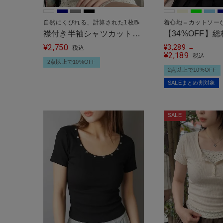
自然にくびれる、計算された1枚📝
着心地＝カットソー
襟付き半袖シャツカットソ
【34%OFF】
2,750
ー/ギャザー
¥
ツ/小花柄/リボン
¥
3,289
→
税込
2,189
¥
税込
2点以上で10%OFF
2点以上で10%OFF
SALEまとめ割対象
SALE