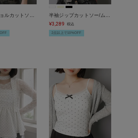
ョルカットソー/
半袖ジップカットソー/ムラ
3,289
染め風
¥
税込
OFF
2点以上で10%OFF