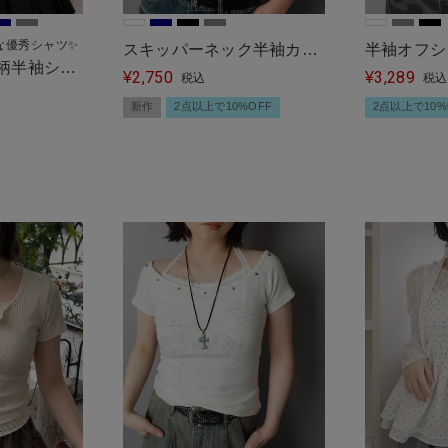
な優秀シャツ✨
スキッパーネック半袖カッ
半袖オフシ
総柄半袖シャ
2,750
3,289
トソー/ポロシャツ
¥
ベルト
¥
税込
税込
/全6種
新作
2点以上で10%OFF
2点以上で10%