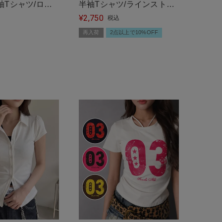
Tシャツ/ロゴ/#
半袖Tシャツ/ラインストー
2,750
ンクロス/#平成ギャル
¥
税込
再入荷
2点以上で10%OFF