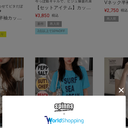
今っぽ姫ギャルで、ビジュ爆盛れ🎀
Vネック半袖
わせてピタだぼ
【セットアイテム】カップ
2,750
平成ギャル
¥
税込

3,850
付きキャミソールレイヤー
¥
税込
半袖カット
再入荷
ドカットソー/ドット/姫ギ
新作
再入荷
タン/全6色
ャル/平成ギャル
2点以上で10%OFF
入り