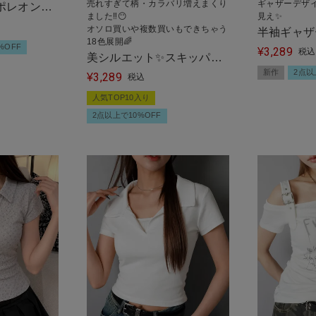
売れすぎて柄・カラバリ増えまくり
ギャザーデザ
ポレオンボ
ました‼️😶
見え✨
リー
オソロ買いや複数買いもできちゃう
半袖ギャザ
18色展開🌈
%OFF
3,289
ト/チェッ
¥
税込
美シルエット✨スキッパー
新作
2点以
3,289
ネック半袖シャツ/袖フリ
¥
税込
ル/全18種類
人気TOP10入り
2点以上で10%OFF