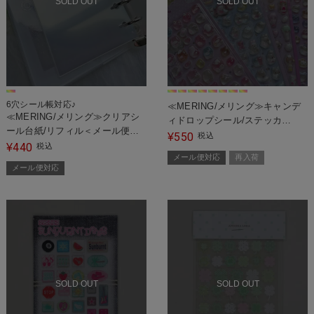
SOLD OUT
SOLD OUT
6穴シール帳対応♪
≪MERING/メリング≫キャンデ
≪MERING/メリング≫クリアシ
ィドロップシール/ステッカ
ール台紙/リフィル＜メール便対
ー/Candy Drops Collection
550
¥
税込
応＞
440
¥
税込
Sticker＜メール便対応＞
メール便対応
再入荷
メール便対応
SOLD OUT
SOLD OUT