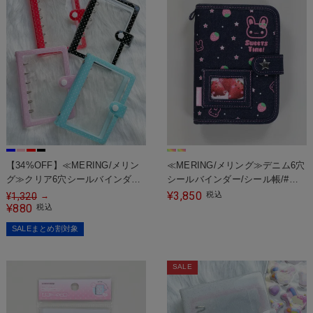
【34%OFF】≪MERING/メリン
≪MERING/メリング≫デニム6穴
グ≫クリア6穴シールバインダー/
シールバインダー/シール帳/#平
シール帳/ドット
成女児
3,850
¥
税込
¥
1,320
→
880
¥
税込
SALEまとめ割対象
SALE