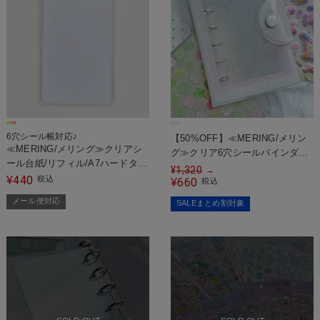
6穴シール帳対応♪
【50%OFF】≪MERING/メリン
≪MERING/メリング≫クリアシ
グ≫クリア6穴シールバインダー/
ール台紙/リフィル/A7ハードタイ
シール帳/クローバー
¥
1,320
→
プ/10枚入り＜メール便対応＞
440
¥
税込
660
¥
税込
メール便対応
SALEまとめ割対象