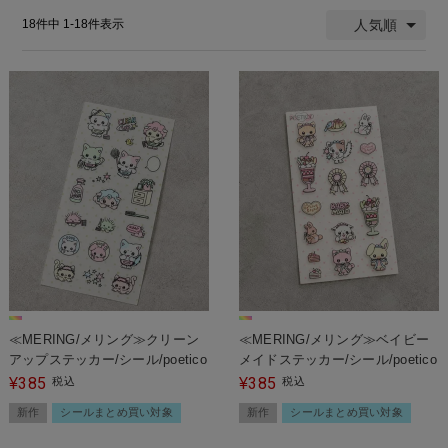
人気順
18
件中
1
-
18
件表示
≪MERING/メリング≫クリーン
≪MERING/メリング≫ベイビー
アップステッカー/シール/poetico
メイドステッカー/シール/poetico
385
385
¥
税込
¥
税込
新作
シールまとめ買い対象
新作
シールまとめ買い対象