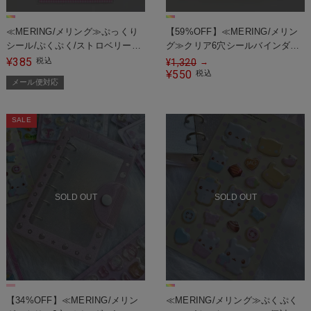
≪MERING/メリング≫ぷっくり
【59%OFF】≪MERING/メリン
シール/ぷくぷく/ストロベリー2
グ≫クリア6穴シールバインダー/
＜メール便対応＞
シール帳/#ウィッシュコア
385
¥
税込
¥
1,320
→
550
¥
税込
メール便対応
SALE
SOLD OUT
SOLD OUT
【34%OFF】≪MERING/メリン
≪MERING/メリング≫ぷくぷく