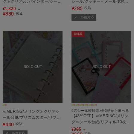
グ≫クリア6穴バインダー/シール
シール/クッキー＜メール便対応
帳/ストロベリー
＞
385
¥
税込
¥
1,320
→
880
¥
税込
メール便対応
SALE
SOLD OUT
SOLD OUT
6穴シール帳対応♪全6柄から選べる
≪MERING/メリング≫クリアシ
【43%OFF】≪MERING/メリン
ール台紙/プリズムスター/リフィ
グ≫シール台紙/リフィル/10枚入
ル/A7ハードタイプ/10枚入り＜メ
440
¥
税込
り/スイーツ＜メール便対応＞
¥
385
→
ール便対応＞
メール便対応
税込