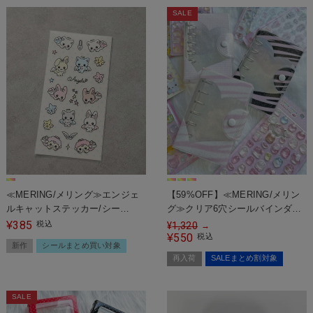
SALE
≪MERING/メリング≫エンジェ
【59%OFF】≪MERING/メリン
ルキャットステッカー/シー
グ≫クリア6穴シールバインダー/
ル/poetico
シール帳/ギャル
385
¥
税込
¥
1,320
→
550
¥
税込
新作
シールまとめ買い対象
再入荷
SALEまとめ割対象
SALE