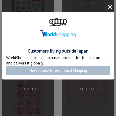
≪MERING/メリング≫ぷっくり
≪MERING/メリング≫デコシー
シール/ぷくぷく/モチーフミック
ル/クローバー＜メール便対応＞
ス2＜メール便対応＞
569
404
¥
税込
¥
税込
メール便対応
メール便対応
SALE
SOLD OUT
SOLD OUT