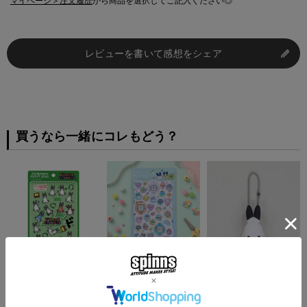
マイページ＞注文履歴
から商品を選択してご記入ください◎
レビューを書いて感想をシェア
買うなら一緒にコレもどう？
『ドコムス×SPINNS』
≪たまごっち≫プチドロ
『ドコムス×SPINNS』
3D PUFFY SEAL
ップシール＜メール便対
PVCラバーキーホルダ
応＞
ー