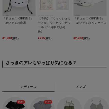
『ドコムス×SPINNS』
【予約】『ウィッシュミ
『ドコムス×SPINNS』
ぬいぐるみ巾着
ーメル』シャカシャカシ
ぬいぐるみペンケース
ール《10月中旬頃発
送》
¥
1,980
¥
715
¥
2,200
(税込)
(税込)
(税込)
さっきのアレもやっぱり気になる？
レディース
メンズ