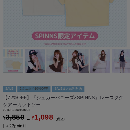
SALE
2点以上で10%OFF
SALEまとめ割対象
【72%OFF】『シュガーバニーズ×SPINNS』レースタグ
シアーカットソー
00TOPS260400002
3,850
1,098
¥
¥
→
税込
[ ＋
22
point ]