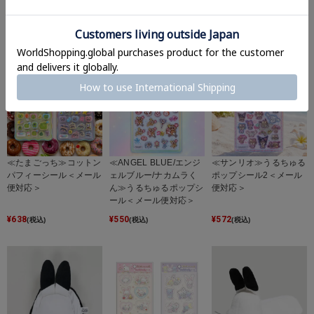
¥
880
¥
572
¥
1,210
(税込)
(税込)
(税込)
≪たまごっち≫コットン
≪ANGEL BLUE/エンジ
≪サンリオ≫うるちゅる
パフィーシール＜メール
ェルブルー/ナカムラく
ポップシール2＜メール
便対応＞
ん≫うるちゅるポップシ
便対応＞
ール＜メール便対応＞
¥
638
¥
550
¥
572
(税込)
(税込)
(税込)