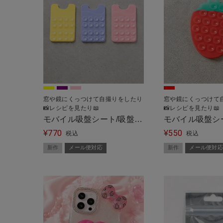
窓や鏡にくっつけて自撮りをしたり
窓や鏡にくっつけて
📸レシピを見たり📖
📸レシピを見たり📖
モバイル吸盤シート/吸盤タ
モバイル吸盤シ
770
550
イプ/カード＜メール便対応
¥
イプ/ストロベ
¥
税込
税込
＞
便対応＞
新作
メール便対応
新作
メール便対応