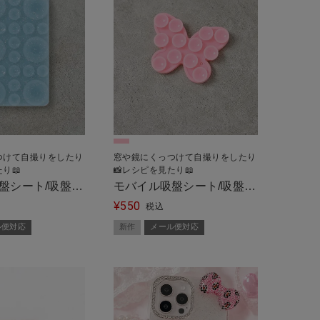
つけて自撮りをしたり
窓や鏡にくっつけて自撮りをしたり
り📖
📸レシピを見たり📖
盤シート/吸盤タ
モバイル吸盤シート/吸盤タ
550
ア＜メール便対応
イプ/バタフライ＜メール便
¥
税込
対応＞
ル便対応
新作
メール便対応