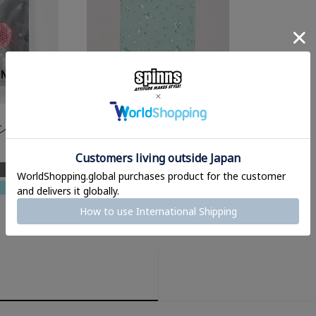
iPhone14/15対応
シール/ヒョ
【67%OFF】スマホケース
ル便対応＞
用デコシート/クリアホロ＜
¥
330
→
110
¥
税込
メール便対応＞
象
メール便対応
SALEまとめ割対象