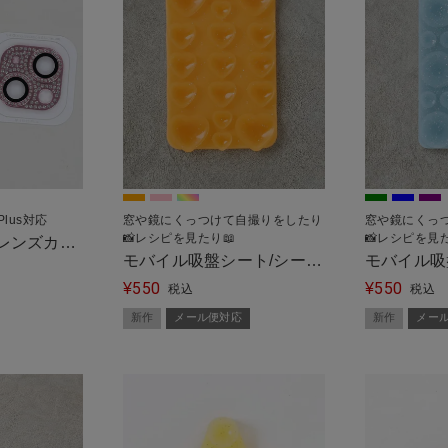
/Plus対応
窓や鏡にくっつけて自撮りをしたり
窓や鏡にくっ
📸レシピを見たり📖
📸レシピを見た
レンズカバ
モバイル吸盤シート/シール
モバイル吸
ル便対応＞
550
550
タイプ/クリア2＜メール便
¥
イプ/クリ
¥
税込
税込
対応＞
＞
新作
メール便対応
新作
メー