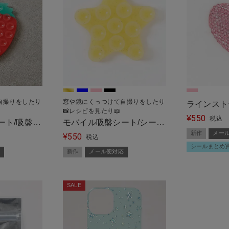
自撮りをしたり
窓や鏡にくっつけて自撮りをしたり
ラインスト
📸レシピを見たり📖
550
ト＜メール
¥
税込
ート/吸盤タ
モバイル吸盤シート/シール
新作
メー
550
リー＜メール
タイプ/スター＜メール便対
¥
税込
シールまとめ
応＞
新作
メール便対応
SALE