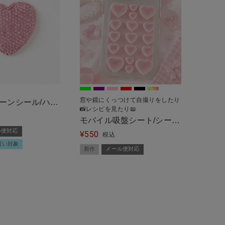
窓や鏡にくっつけて自撮りをしたり
ーンシール/ハー
📸レシピを見たり📖
便対応＞
モバイル吸盤シート/シール
ル便対応
550
タイプ/カラー＜メール便対
¥
税込
買い対象
応＞
新作
メール便対応