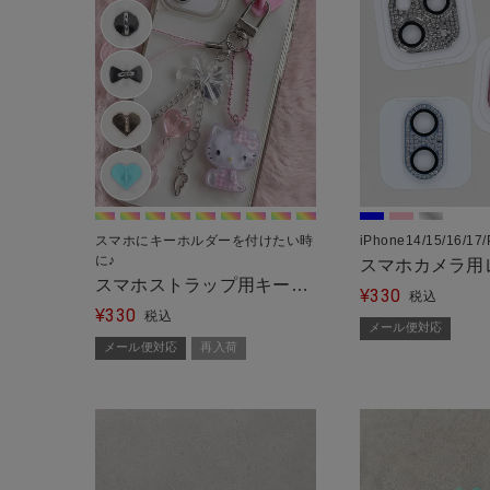
スマホにキーホルダーを付けたい時
iPhone14/15/16/17
に♪
スマホカメラ用
スマホストラップ用キーリ
330
ー/ラメ＜メー
¥
税込
330
ングハンガー/シールタイ
¥
税込
メール便対応
プ/全6種＜メール便対応＞
メール便対応
再入荷