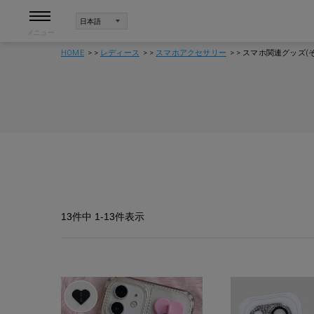
メニュー
HOME
レディース
スマホアクセサリー
スマホ関連グッズ(そ
13
件中
1
-
13
件表示