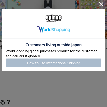
チドロップ
『ドコムス×SPINNS』 PVC
≪たまごっち≫コ
対応＞
ラバーキーホルダー
ィーシール＜メー
¥
1,210
¥
638
(税込)
(税込)
る？