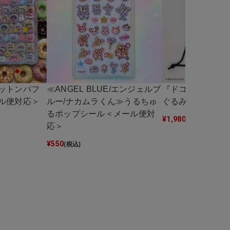
ットンパフ
≪ANGEL BLUE/エンジェルブ
『ドコムス×SPI
ル便対応＞
ルー/ナカムラくん≫うるちゅ
ぐるみ巾着
るポップシール＜メール便対
¥
1,980
(税込)
応＞
¥
550
(税込)