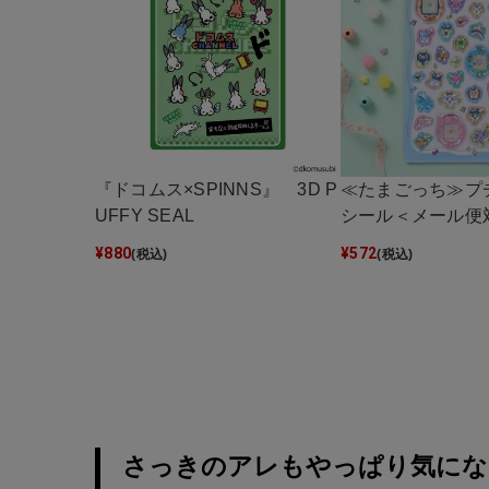
『ドコムス×SPINNS』 3D P
≪たまごっち≫プ
UFFY SEAL
シール＜メール便
¥
880
¥
572
(税込)
(税込)
さっきのアレもやっぱり気にな