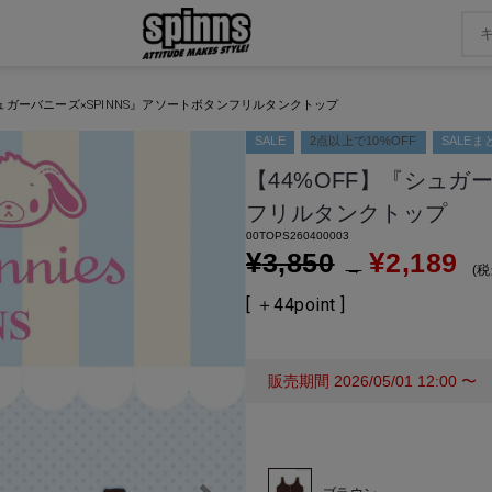
シュガーバニーズ×SPINNS』アソートボタンフリルタンクトップ
SALE
2点以上で10%OFF
SALE
【44%OFF】『シュガ
フリルタンクトップ
00TOPS260400003
¥
¥
3,850
2,189
→
税
[ ＋
44
point ]
販売期間
2026/05/01 12:00
〜