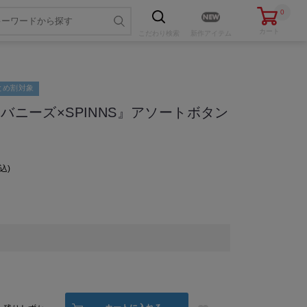
0
カート
こだわり
検索
新作アイテム
まとめ割対象
ーバニーズ×SPINNS』アソートボタン
込
色・サイズを選ぶ