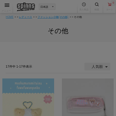
0
見た商品
検索
カート
メニュー
HOME
レディース
ファッション小物(その他)
その他
その他
人気順
17
件中
1
-
17
件表示