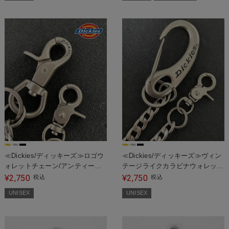
≪Dickies/ディッキーズ≫ロゴウ
≪Dickies/ディッキーズ≫ヴィン
ォレットチェーン/アンティーク
テージライクカラビナウォレット
カラー/ギフト人気
チェーン/ロゴ/プレゼントにも◎
2,750
2,750
¥
税込
¥
税込
UNISEX
UNISEX