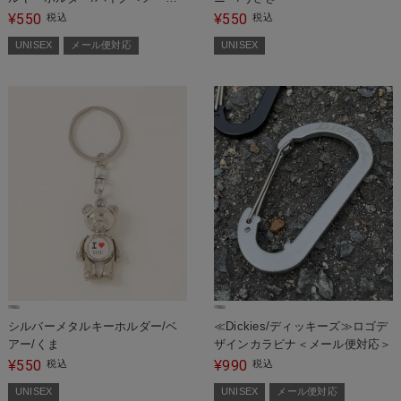
便対応＞
550
550
¥
税込
¥
税込
UNISEX
メール便対応
UNISEX
シルバーメタルキーホルダー/ベ
≪Dickies/ディッキーズ≫ロゴデ
アー/くま
ザインカラビナ＜メール便対応＞
550
990
¥
税込
¥
税込
UNISEX
UNISEX
メール便対応