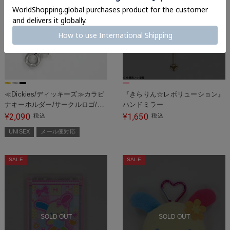
SOLD OUT
≪Dickies/ディッキーズ≫カラビ
『きらりん☆レボリューション』
ナキーホルダー/サークルロゴ/ア
ハンドミラー
ンティークデザイン＜メール便対
2,090
1,650
¥
税込
¥
税込
応＞
UNISEX
メール便対応
SALE
SALE
SOLD OUT
SOLD OUT