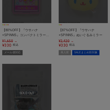
【80%OFF】『ウサハナ
【87%OFF】『ウサハナ
×SPINNS』コンパクトミラー＜
×SPINNS』ぬいぐるみミラー
メール便対応＞
¥
1,650
¥
2,420
→
→
330
330
¥
税込
¥
税込
メール便対応
再入荷
SALEまとめ割対象
SOLD OUT