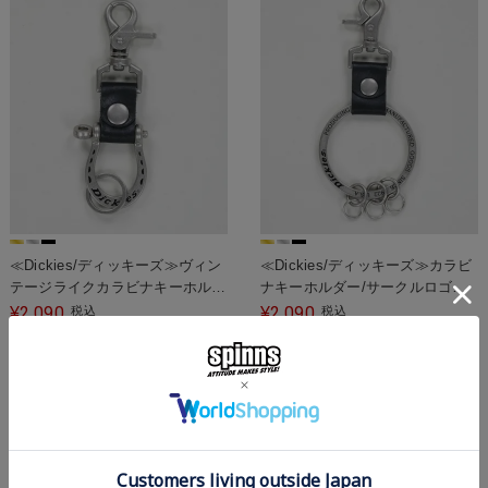
≪Dickies/ディッキーズ≫ヴィン
≪Dickies/ディッキーズ≫カラビ
テージライクカラビナキーホルダ
ナキーホルダー/サークルロゴ＜
ー＜メール便対応＞
メール便対応＞
2,090
2,090
¥
税込
¥
税込
UNISEX
メール便対応
UNISEX
メール便対応