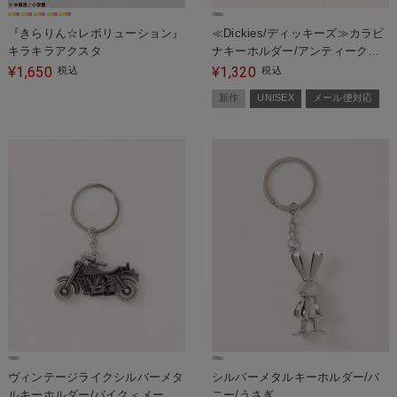
『きらりん☆レボリューション』
≪Dickies/ディッキーズ≫カラビ
キラキラアクスタ
ナキーホルダー/アンティークシ
ルバー＜メール便対応＞
1,650
1,320
¥
税込
¥
税込
新作
UNISEX
メール便対応
ヴィンテージライクシルバーメタ
シルバーメタルキーホルダー/バ
ルキーホルダー/バイク＜メール
ニー/うさぎ