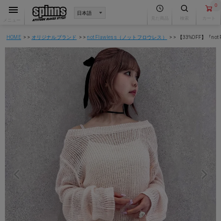
0
見た商品
検索
カート
メニュー
HOME
オリジナルブランド
not Flawless（ノットフロウレス）
【33%OFF】『no