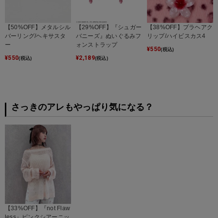
【50%OFF】メタルシル
【29%OFF】『シュガー
【38%OFF】プラヘアク
バーリング/ヘキサスタ
バニーズ』ぬいぐるみフ
リップ/ハイビスカス4
ー
ォンストラップ
¥
550
(税込)
¥
550
¥
2,189
(税込)
(税込)
さっきのアレもやっぱり気になる？
【33%OFF】『not Flaw
less』ピンクシアーニッ