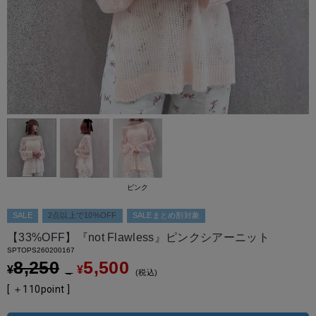
ピンク
SALE
2点以上で10%OFF
SALEまとめ割対象
【33%OFF】『not Flawless』ピンクシアーニット
SPTOPS260200167
8,250
5,500
¥
¥
→
税込
[ ＋
110
point ]