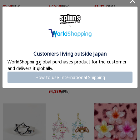
¥
550
¥
7,260
¥
1,320
(税込)
(税込)
(税込)
【35%OFF】『not Flaw
【50%OFF】『not Flaw
【38%OFF】プラキーホ
less』フラワーパンツ
less』フレアレースパン
ルダー/ピアノ
ツ
¥
4,950
¥
550
(税込)
(税込)
¥
4,389
(税込)