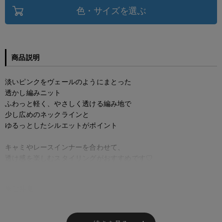
色・サイズを選ぶ
商品説明
淡いピンクをヴェールのようにまとった
透かし編みニット
ふわっと軽く、やさしく透ける編み地で
少し広めのネックラインと
ゆるっとしたシルエットがポイント
キャミやレースインナーを合わせて、
透け感を楽しむスタイリングがおすすめです♡
※ご注意
モニターの設定状況によって、実際の商品と 若干色が異なる場合がございま
す。