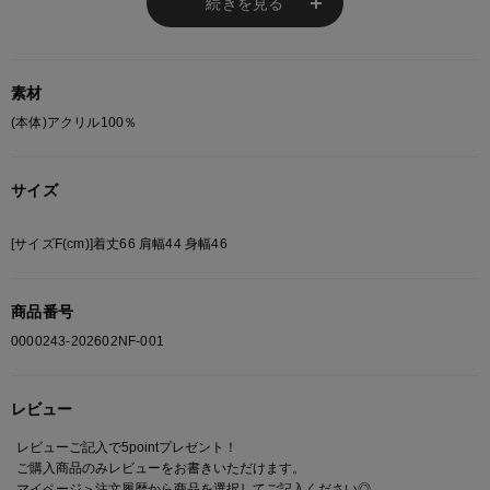
続きを見る
あらかじめご了承ください。
総柄の商品は使用している生地の部分によって 写真と異なる場合がございま
す。 ご注文が殺到した場合ズレが生じ 欠品となる場合があります。
ご迷惑をお掛け致しますが 何卒ご了承下さいますようお願い致します。
素材
(本体)アクリル100％
サイズ
[サイズF(cm)]着丈66 肩幅44 身幅46
商品番号
0000243-202602NF-001
レビュー
レビューご記入で5pointプレゼント！
ご購入商品のみレビューをお書きいただけます。
マイページ＞注文履歴
から商品を選択してご記入ください◎