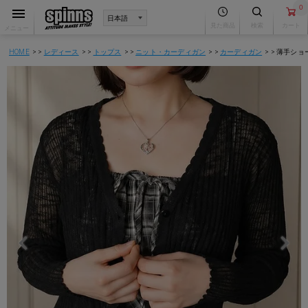
0
見た商品
検索
カート
メニュー
HOME
レディース
トップス
ニット・カーディガン
カーディガン
薄手ショ