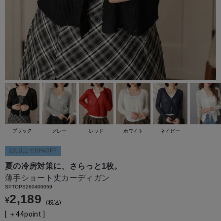
ブラック
ブラック
グレー
レッド
ホワイト
ネイビー
2点以上で10%OFF
夏の冷房対策に、さらっと1枚。
薄手ショート丈カーディガン
SPTOPS260400059
2,189
¥
税込
[ ＋
44
point ]