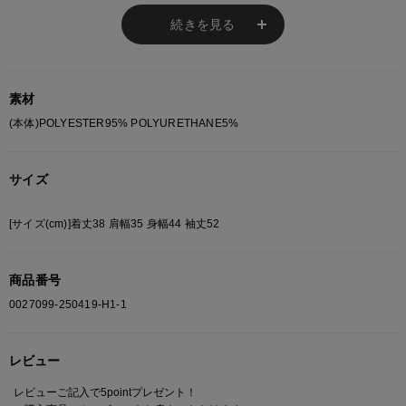
【ファッション系統】
続きを見る
・トレンドカジュアル
・韓国
・フェミニン
素材
(本体)POLYESTER95% POLYURETHANE5%
※ご注意
モニターの設定状況によって、実際の商品と 若干色が異なる場合がございま
サイズ
す。
あらかじめご了承ください。
[サイズ(cm)]着丈38 肩幅35 身幅44 袖丈52
総柄の商品は使用している生地の部分によって 写真と異なる場合がございま
す。 ご注文が殺到した場合ズレが生じ 欠品となる場合があります。
ご迷惑をお掛け致しますが 何卒ご了承下さいますようお願い致します。
商品番号
0027099-250419-H1-1
レビュー
レビューご記入で5pointプレゼント！