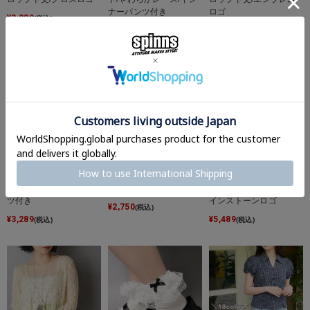
ナーパンツ付き
ロゴ
¥
3,289
(税込)
¥
3,289
¥
3,289
(税込)
(税込)
腰巻きチェックシャツ風
オフショル半袖カットソ
短丈フェード加工半袖ダ
スカート/インナーパン
ー/サイドギャザー
ブルジップパーカー/ラ
ツ付き
インストーンロゴ
¥
2,750
(税込)
¥
3,289
¥
5,489
(税込)
(税込)