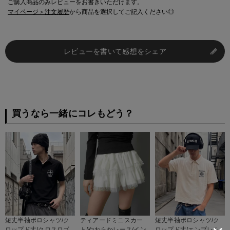
ご購入商品のみレビューをお書きいただけます。
マイページ＞注文履歴
から商品を選択してご記入ください◎
レビューを書いて感想をシェア
買うなら一緒にコレもどう？
短丈半袖ポロシャツ/ク
ティアードミニスカー
短丈半袖ポロシャツ/ク
ロップド丈/クロスロゴ
ト/やわらかレース/イン
ロップド丈/エンブレム