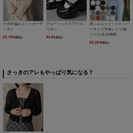
かぎ針編みニットカーデ
クルーソックス/フリル
美シルエット✨スキッパ
ィガン
リボン
ーネック半袖シャツ/袖
フリル/全18種類
¥
2,189
¥
440
(税込)
(税込)
¥
3,289
(税込)
さっきのアレもやっぱり気になる？