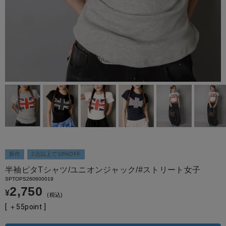
新作
2点以上で10%OFF
半袖ピタTシャツ/ユニオンジャック/#ストリート女子
SPTOPS260600019
2,750
¥
税込
[ ＋
55
point ]