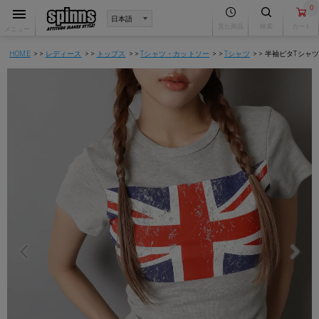
0
見た商品
検索
カート
メニュー
HOME
レディース
トップス
Tシャツ・カットソー
Tシャツ
半袖ピタTシャツ