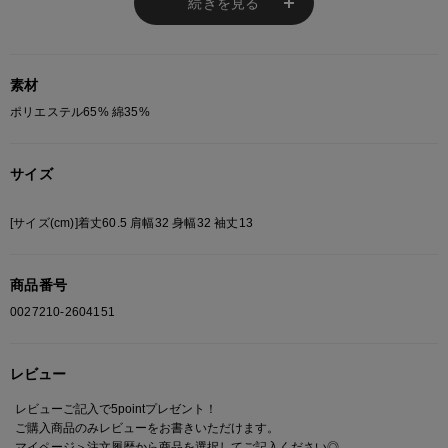
続きを見る
あらかじめご了承ください。
総柄の商品は使用している生地の部分によって 写真と異なる場合がございま
す。 ご注文が殺到した場合ズレが生じ 欠品となる場合があります。
ご迷惑をお掛け致しますが 何卒ご了承下さいますようお願い致します。
素材
ポリエステル65% 綿35%
サイズ
[サイズ(cm)]着丈60.5 肩幅32 身幅32 袖丈13
商品番号
0027210-2604151
レビュー
レビューご記入で5pointプレゼント！
ご購入商品のみレビューをお書きいただけます。
マイページ＞注文履歴
から商品を選択してご記入ください◎