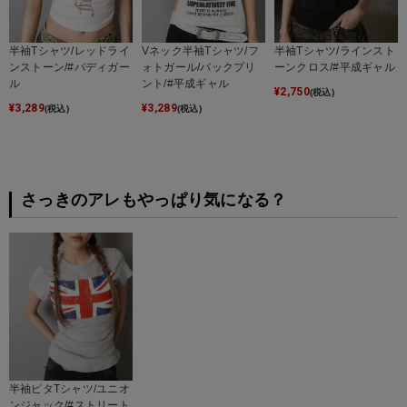
半袖Tシャツ/レッドライ
Vネック半袖Tシャツ/フ
半袖Tシャツ/ラインスト
ンストーン/#バディガー
ォトガール/バックプリ
ーンクロス/#平成ギャル
ル
ント/#平成ギャル
¥
2,750
(税込)
¥
3,289
¥
3,289
(税込)
(税込)
さっきのアレもやっぱり気になる？
半袖ピタTシャツ/ユニオ
ンジャック/#ストリート