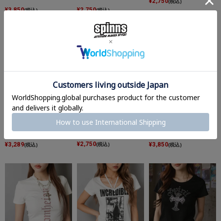
¥
2,750
(税込)
¥
3,850
¥
2,750
(税込)
(税込)
カラフル半袖Tシャツ/ビ
カラフル半袖Tシャツ/メ
Vネック半袖Tシャツ/ド
ッグロゴ/全8色/#ストリ
ッセージロゴ/全5色/#ス
ットロゴ/#ストリート女
ート女子
トリート女子
子
¥
2,750
¥
3,289
¥
3,850
(税込)
(税込)
(税込)