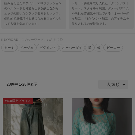
組み合わせたスタイル。Y2Kファッション
トリート要素を取り入れた「グランジスト
のヘルシーさと可愛らしさを残しながら、
リート」スタイルも展開。ダメージデニム
エッジの効いたグランジ要素をミックス。
や汚れた雰囲気を演出できる「オーバーダ
個性的で反骨精神も感じられるスタイルと
イ加工」「ピグメント加工」のアイテムを
して人気を集めています。
取り入れるのが特徴です。
KEYWORD - このキーワード、おさえて◎
カーキ
ベージュ
ピグメント
オーバーダイ
星
蝶
ビーニー
人気順
28
件中
1
-
28
件表示
WEB限定プライス