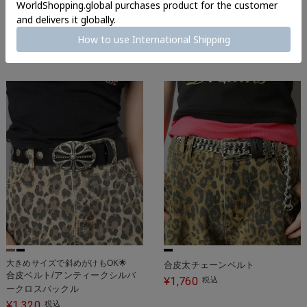
チェーンベルト/クロス
合皮ベルト/スタースタッズバッ
クル
1,320
¥
税込
880
¥
税込
大きめサイズで斜めがけもOK🌟
合皮太チェーンベルト
合皮ベルト/アンティークシルバ
1,760
¥
税込
ークロスバックル
1,320
¥
税込