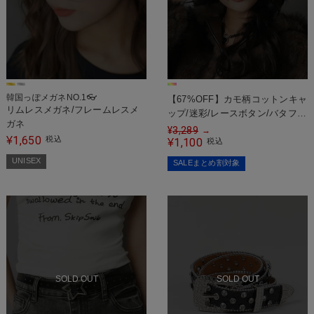
韓国っぽメガネNO.1👓
【67%OFF】カモ柄コットンキャ
リムレスメガネ/フレームレスメ
ップ/迷彩/レースボタン/バタフラ
ガネ
イ
¥
3,289
→
1,650
¥
税込
1,100
¥
税込
UNISEX
SALEまとめ割対象
SOLD OUT
SOLD OUT