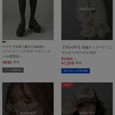
SOLD OUT
サラサラ生地で履き心地抜群♪
【78%OFF】長袖ティアードミニ
ニーハイソックス/ナイロン＜メ
ワンピース/ベルト付き
ール便対応＞
¥
4,950
→
880
¥
税込
1,098
¥
税込
メール便対応
SALEまとめ割対象
SALE
SOLD OUT
SOLD OUT