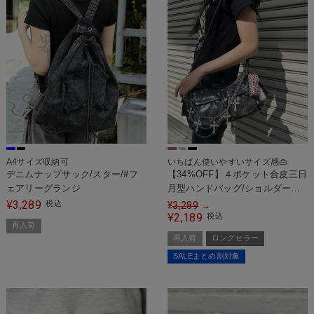
A4サイズ収納可
いちばん使いやすいサイズ感👜
デニムナップサック/スター/#フ
【34%OFF】４ポケット合皮三日
ェアリーグランジ
月型ハンドバッグ/ショルダーバ
ッグ#フェアリーグランジ
3,289
¥
税込
¥
3,289
→
2,189
¥
税込
再入荷
再入荷
ロングセラー
SALEまとめ割対象