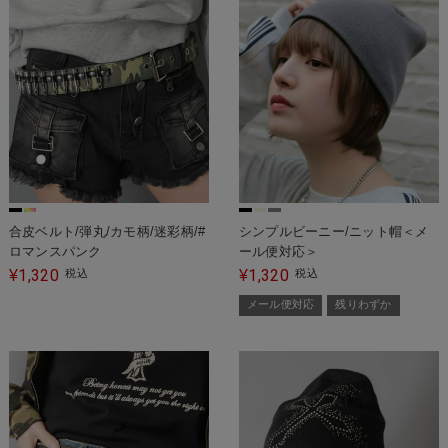
合皮ベルト/弾丸/カモ柄/迷彩柄/#
シンプルビーニー/ニット帽＜メ
ロマンスパンク
ール便対応＞
1,320
1,320
¥
税込
¥
税込
メール便対応
残りわずか