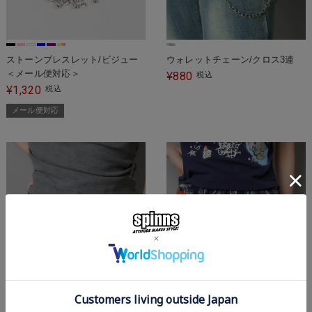
ストーンブレスレット/ビジュー
ウォレットチェーン/クロス3連
＜メール便対応＞
880
¥
税込
1,320
¥
税込
メール便対応