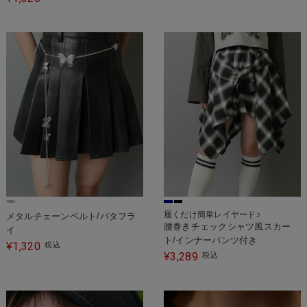
履くだけ簡単レイヤード♪
メタルチェーンベルト/バタフラ
腰巻きチェックシャツ風スカー
イ
ト/インナーパンツ付き
1,320
¥
税込
3,289
¥
税込