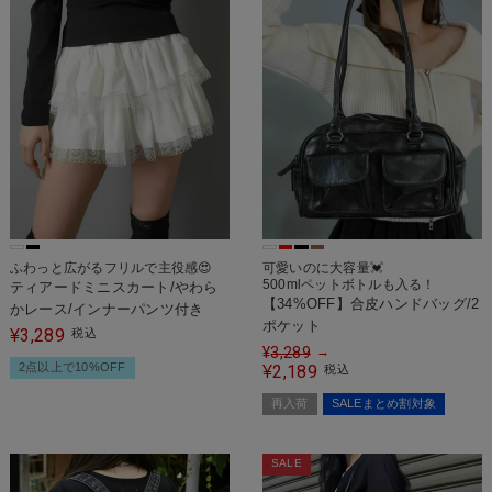
ふわっと広がるフリルで主役感😍
可愛いのに大容量💓
500mlペットボトルも入る！
ティアードミニスカート/やわら
【34%OFF】合皮ハンドバッグ/2
かレース/インナーパンツ付き
ポケット
3,289
¥
税込
¥
3,289
→
2点以上で10%OFF
2,189
¥
税込
再入荷
SALEまとめ割対象
SALE