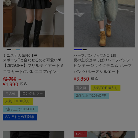
ミニスカ人気No.1👑
ハーフパンツ人気NO.1👖
スポーツTと合わせるのが可愛い💖
夏の主役はやっぱりハーフパンツ！
【28%OFF】フリルティアードミ
ビンテージライクデニム ハーフ
ニスカート/#バレエコア/インナ
パンツ/ルーズシルエット
ーパンツ付き
3,850
¥
税込
¥
2,750
→
1,990
¥
税込
再入荷
人気TOP10入り
再入荷
ロングセラー
2点以上で10%OFF
人気TOP10入り
2点以上で10%OFF
SALEまとめ割対象
SALE