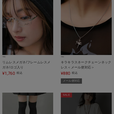
リムレスメガネ/フレームレスメ
キラキラスネークチェーンネック
ガネ/ロゴ入り
レス＜メール便対応＞
1,760
880
¥
税込
¥
税込
メール便対応
SALE