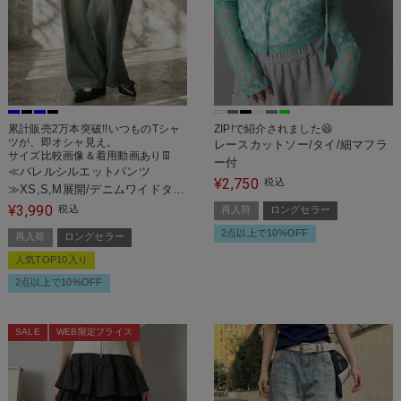
累計販売2万本突破!!いつものTシャ
ZIP!で紹介されました😆
ツが、即オシャ見え。
レースカットソー/タイ/細マフラ
サイズ比較画像＆着用動画あり👖
ー付
≪バレルシルエットパンツ
2,750
¥
税込
≫XS,S,M展開/デニムワイドタッ
クパンツ
3,990
¥
税込
再入荷
ロングセラー
2点以上で10%OFF
再入荷
ロングセラー
人気TOP10入り
2点以上で10%OFF
SALE
WEB限定プライス