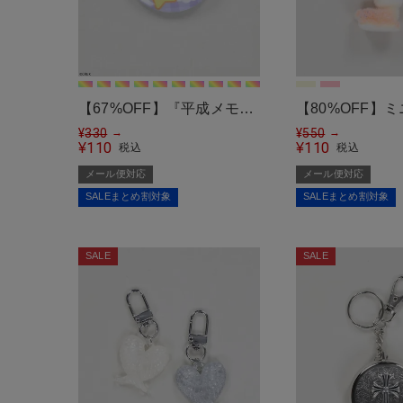
【67%OFF】『平成メモリ
【80%OFF】
ー×SPINNS』缶バッジ＜メ
¥
330
ダー/バンビ＜
¥
550
→
→
110
110
¥
¥
税込
税込
ール便対応＞
＞
メール便対応
メール便対応
SALEまとめ割対象
SALEまとめ割対象
SALE
SALE