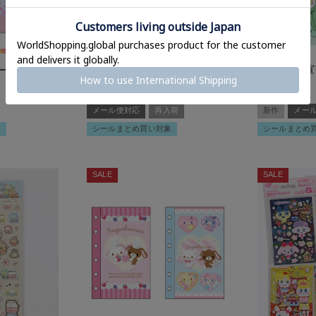
ーズ≫モチ
≪たまごっち≫ステッカ
≪ケロロ軍
242
242
/シール＜メ
ー/#平成女児＜メール便対
¥
シール＜メ
¥
税込
税込
応＞
メール便対応
再入荷
新作
メー
象
シールまとめ買い対象
シールまとめ
SALE
SALE