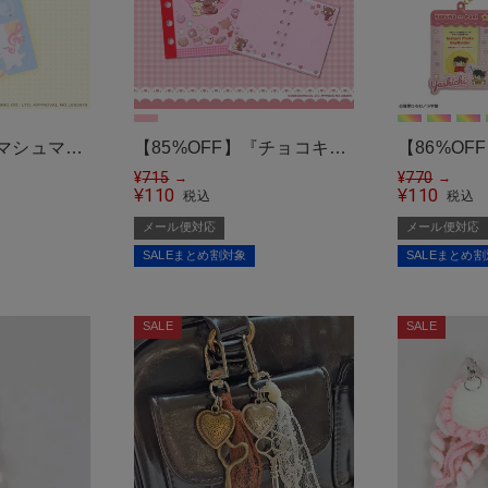
『マシュマロ
【85%OFF】『チョコキャ
【86%O
わにゃん
ット』シール帳＜メール便
¥
715
ン!』イン
¥
770
→
→
110
110
¥
¥
税込
税込
メール便対
対応＞
ーホルダー
メール便対応
メール便対応
SALEまとめ割対象
SALEまとめ
SALE
SALE