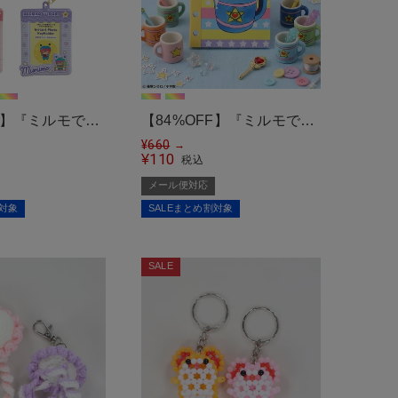
FF】『ミルモでポ
【84%OFF】『ミルモでポ
スタントフォトキ
ン!』シール帳
¥
660
→
110
¥
税込
メール便対応
割対象
SALEまとめ割対象
SALE