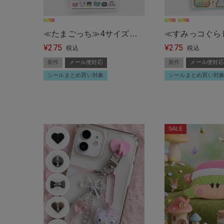
≪たまごっち≫4サイズス
≪すみっコぐら
275
275
テッカー/シール＜メール便
¥
ステッカー＜メ
¥
税込
税込
対応＞
＞
新作
メール便対応
新作
メール便対応
シールまとめ買い対象
シールまとめ買い対
SALE