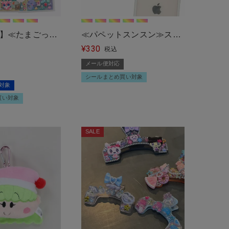
FF】≪たまごっち
≪パペットスンスン≫ステ
330
しーるリフィル/
ッカー＜メール便対応＞
¥
税込
ール&台紙セッ
メール便対応
便対応＞
シールまとめ買い対象
割対象
買い対象
SALE