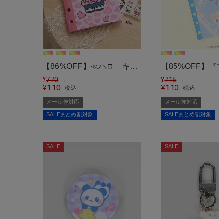
【86%OFF】≪ハローキテ
【85%OFF】
ィ≫6穴シールノート/シー
¥
770
みたいなふわふ
¥
715
→
→
110
110
¥
¥
税込
税込
ル帳＜メール便対応＞
こ』シール帳＜
メール便対応
メール便対応
応＞
SALEまとめ割対象
SALEまとめ割対象
SALE
SALE