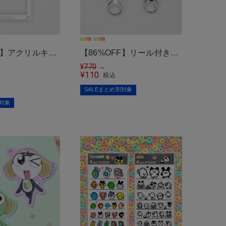
FF】アクリルキー
【86%OFF】リール付きカ
カラビナモチーフ
ラビナキーホルダー
¥
770
→
110
¥
税込
対応＞
SALEまとめ割対象
割対象