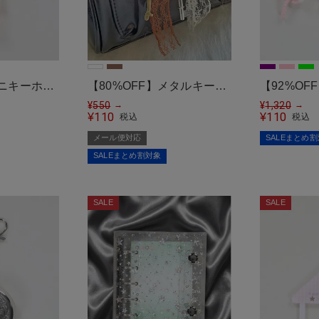
ミニキーホル
【80%OFF】メタルキーホ
【92%O
メール便対応
ルダー/キー/レース＜メー
¥
550
ルダー/ク
¥
1,320
→
→
110
110
¥
¥
税込
税込
ル便対応＞
メール便対応
SALEまとめ
SALEまとめ割対象
SALE
SALE