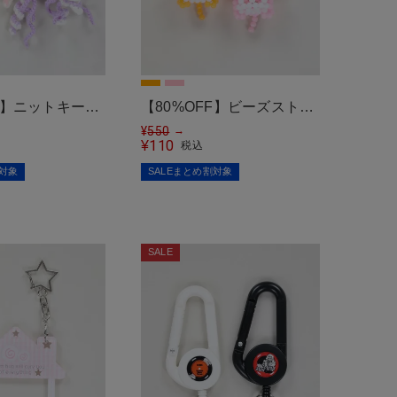
FF】ニットキーホ
【80%OFF】ビーズストラ
ラゲ/#平成女児
ップ/ハムスター/#平成女児
¥
550
→
110
¥
税込
割対象
SALEまとめ割対象
SALE