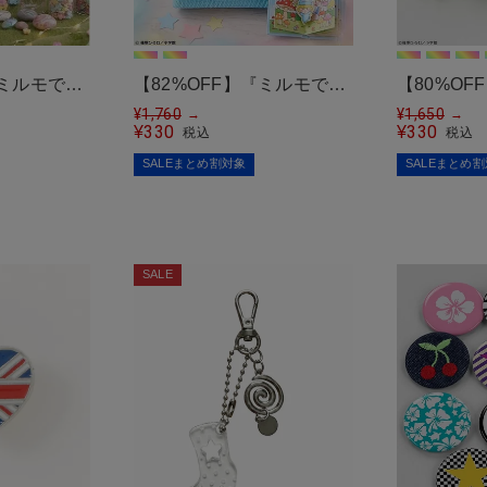
『ミルモでポ
【82%OFF】『ミルモでポ
【80%O
ポーチ
ン!』シールバインダー
¥
1,760
ン!』もふ
¥
1,650
→
→
330
330
¥
¥
税込
税込
ット
SALEまとめ割対象
SALEまとめ
SALE