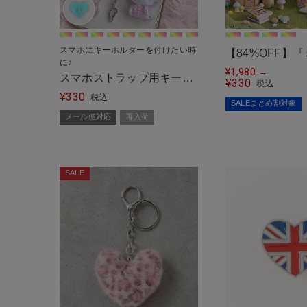
スマホにキーホルダーを付けたい時
【84%OFF】
に♪
ン!』シリコン
¥
1,980
→
スマホストラップ用キーリ
330
¥
税込
330
ングハンガー/シールタイ
¥
税込
SALEまとめ割対象
プ/全6種＜メール便対応＞
メール便対応
再入荷
SALE