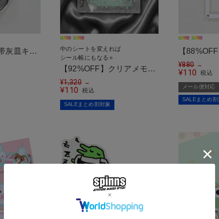
中のシートを変えれば
携帯灰皿キー
【88%O
シール帳にもなる⭐
ロス
ホルダー/
¥
880
→
【92%OFF】クリアメモバ
110
¥
税込
＜メール便
インダー/シールバインダ
¥
1,320
→
メール便対応
110
¥
税込
ー/メモ帳/星柄/スター/#平
SALEまとめ
SALEまとめ割対象
成女児