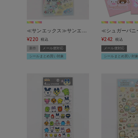
≪サンエックス≫サンエッ
≪シュガーバニ
220
242
クスユニバース/クリアシー
¥
ーフステッカー
¥
税込
税込
ル＜メール便対応＞
ール便対応＞
新作
メール便対応
メール便対応
シールまとめ買い対象
シールまとめ買い対