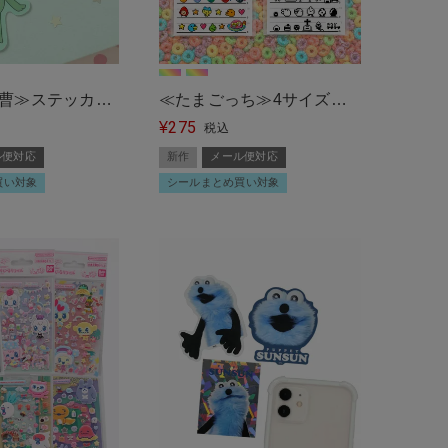
曹≫ステッカー/
≪たまごっち≫4サイズス
275
ール便対応＞
テッカー/シール/ドット＜
¥
税込
メール便対応＞
ル便対応
新作
メール便対応
買い対象
シールまとめ買い対象