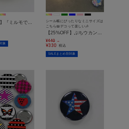
シール帳にぴったりなミニサイズは
FF】『ミルモでポ
こちら📖デコって楽しい🎶
もふミラーマスコ
【25%OFF】ぷちウカンム
リクリップ/全6色
¥
440
→
割対象
330
¥
税込
SALEまとめ割対象