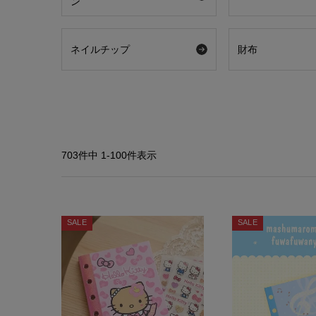
ン
ネイルチップ
財布
703
件中
1
-
100
件表示
SALE
SALE