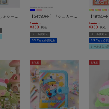
し≫シール/
【54%OFF】『シュガーバ
【49%O
ール便対応
ニーズ』シール帳＜メール
¥
715
≫たまもり
¥
638
→
→
330
330
¥
¥
税込
税込
便対応＞
ぷっくりシ
メール便対応
メール便対応
ト＜メール
象
SALEまとめ割対象
SALEまとめ
シールまとめ
SALE
SALE