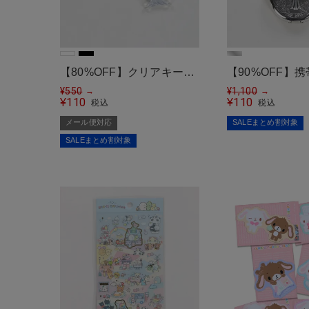
【80%OFF】クリアキーホ
【90%OFF】
ルダー/ウイング/羽根/#ウィ
¥
550
ホルダー/丸/ク
¥
1,100
→
→
110
110
¥
¥
税込
税込
ッシュコア＜メール便対応
メール便対応
SALEまとめ割対象
＞
SALEまとめ割対象