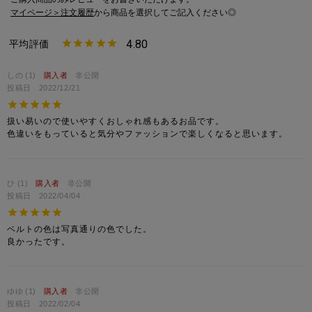
受注販売も受け付けております。
マイページ＞注文履歴
から商品を選択してご記入ください◎
4.80
※ご注意
モニターの設定状況によって、実際の商品と 若干色が異なる場合がございま
しの
1
購入者
非公開
す。
投稿日
2022/12/21
あらかじめご了承ください。
総柄の商品は使用している生地の部分によって 写真と異なる場合がございま
扱い易いので使いやすくおしゃれ感もあるお品です。

す。 ご注文が殺到した場合ズレが生じ 欠品となる場合があります。
色違いをもっていると気分やファッションで楽しくなると思います。
ご迷惑をお掛け致しますが 何卒ご了承下さいますようお願い致します。
ひ
1
購入者
非公開
投稿日
2022/04/04
ベルトの色は写真通りの色でした。

良かったです。
ゆゆ
1
購入者
非公開
投稿日
2022/02/04