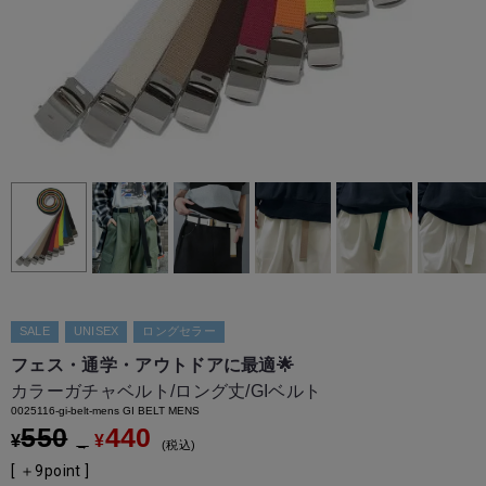
SALE
UNISEX
ロングセラー
フェス・通学・アウトドアに最適🌟
カラーガチャベルト/ロング丈/GIベルト
0025116-gi-belt-mens GI BELT MENS
550
440
¥
¥
→
税込
[ ＋
9
point ]