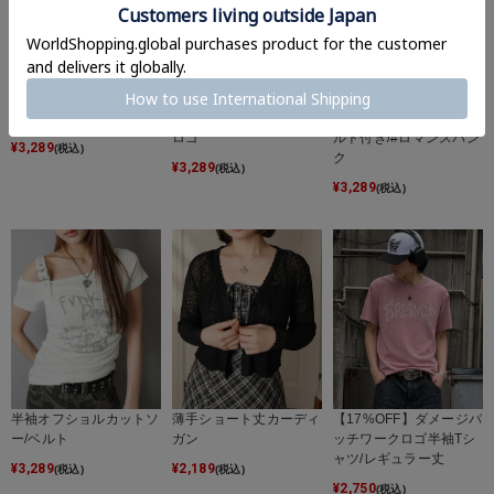
短丈半袖ポロシャツ/ク
短丈半袖ポロシャツ/ク
ストレッチ超ショートパ
ロップド丈/クロスロゴ
ロップド丈/エンブレム
ンツ/ハトメスタッズ/ベ
ロゴ
ルト付き/#ロマンスパン
¥
3,289
(税込)
ク
¥
3,289
(税込)
¥
3,289
(税込)
半袖オフショルカットソ
薄手ショート丈カーディ
【17%OFF】ダメージパ
ー/ベルト
ガン
ッチワークロゴ半袖Tシ
ャツ/レギュラー丈
¥
3,289
¥
2,189
(税込)
(税込)
¥
2,750
(税込)