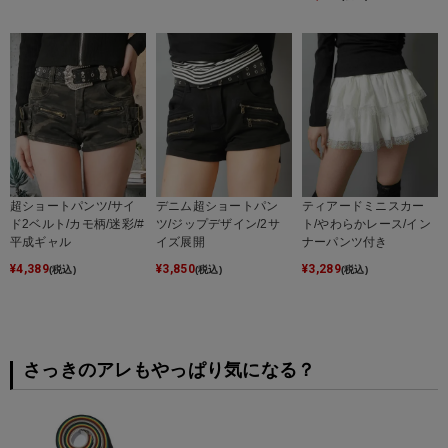
超ショートパンツ/サイ
デニム超ショートパン
ティアードミニスカー
ド2ベルト/カモ柄/迷彩/#
ツ/ジップデザイン/2サ
ト/やわらかレース/イン
平成ギャル
イズ展開
ナーパンツ付き
¥
4,389
¥
3,850
¥
3,289
(税込)
(税込)
(税込)
さっきのアレもやっぱり気になる？