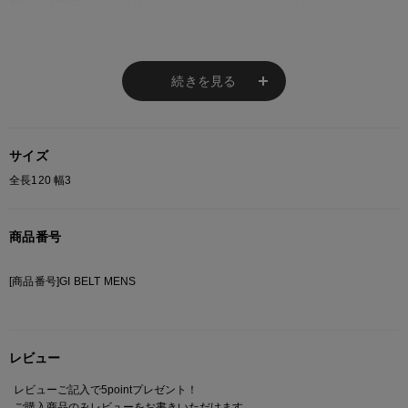
■何かコーデに物足りなさを感じた時のアクセントに
シンプルデザインで細すぎず太すぎない幅の仕様なので、スキニー
など細めのボトムからワイドパンツなどのボトムを選ばず合わせや
すい。
続きを見る
ベルトを垂らして少し見せるだけでコーデ全体のバランス感を整え
てくれてスタイルを良く魅せてくれる。
サイズ
■デザイン、素材にこだわりました
全長120 幅3
日本国産商品で紐は垂らしやすいように柔らかめのものを使用しま
商品番号
した。
長さは従来のものは130cmと長めでしたがスピンズ別注のガチャベ
ルトは120cmと程よくチラ見せをできる絶妙な長さにこだわりまし
[商品番号]GI BELT MENS
た。
レビュー
■大量受注も受け付けております
ダンスシーンや文化祭などチームで小物を揃えるアクセントとして
レビューご記入で5pointプレゼント！
も人気です。
ご購入商品のみレビューをお書きいただけます。