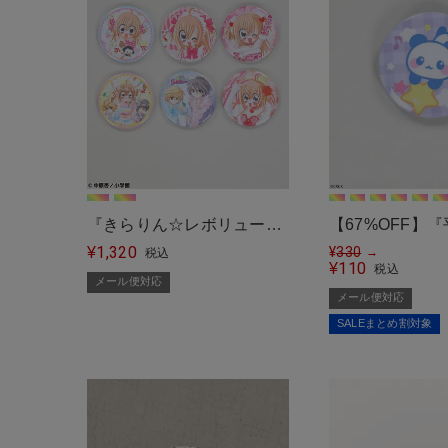
『きらりん☆レボリューシ
【67%OFF】
1,320
ョン』 缶バッジセット＜メ
¥
ー×SPINNS
¥
330
→
税込
110
¥
税込
ール便対応＞
ール便対応＞
メール便対応
メール便対応
SALEまとめ割対象