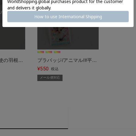
UT
SOLD OUT
天使の羽根ブ
プラバッジ/アニマル/#平成
550
バッジ/ウイ
女児＜メール便対応＞
¥
税込
＜メール便
メール便対応