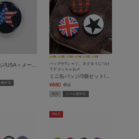
バッグやTシャツ、ネクタイにつけ
ジ/USA＜メール
てデコっちゃお🎶
ミニ缶バッジ/3個セット/全
ル便対応
880
6種＜メール便対応＞
¥
税込
新作
メール便対応
SALE