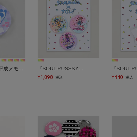
『平成メモリ
『SOUL PUSSSY
『SOUL P
1,098
440
』缶バッジ＜メ
CAT×SPINNS』カンバッジ
¥
CAT×SP
¥
税込
税込
セット＜メール便対応＞
バッジ＜メ