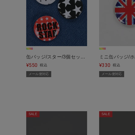
缶バッジ/スター/3個セット
ミニ缶バッジ/
550
330
＜メール便対応＞
¥
工＜メール便対
¥
税込
税込
メール便対応
メール便対応
SALE
SALE