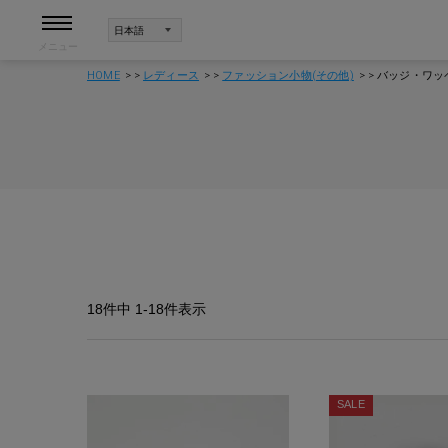
メニュー
HOME
レディース
ファッション小物(その他)
バッジ・ワッ
18
件中
1
-
18
件表示
SALE