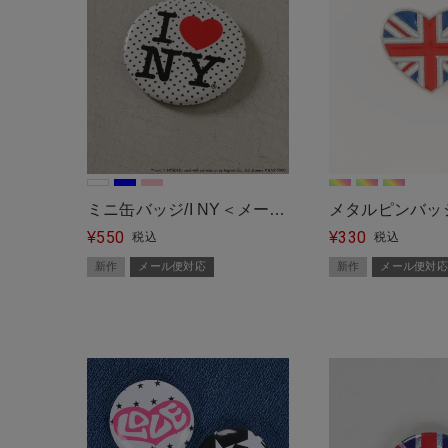
ミニ缶バッジ/I NY＜メール
メタルピンバッ
550
330
便対応＞
¥
ジャック＜メー
¥
税込
税込
新作
メール便対応
新作
メール便対応