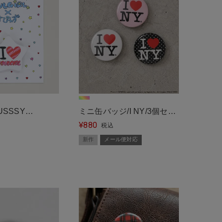
USSSY
ミニ缶バッジ/I NY/3個セッ
880
INNS』スターカン
ト＜メール便対応＞
¥
税込
ール便対応＞
新作
メール便対応