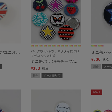
バッグやTシャツ、ネクタイにつけ
ジ/ユニオン
ミニ缶バッ
てデコっちゃお🎶
330
ル便対応＞
便対応＞
¥
税込
ミニ缶バッジ/モチーフ/全
新作
メー
330
12種＜メール便対応＞
¥
税込
新作
メール便対応
SALE