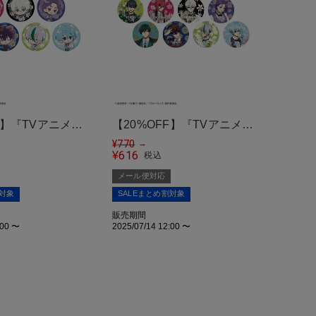
F】『TVアニメ
【20%OFF】『TVアニメ
Flower
ブルーロック Flower
¥
770
→
616
¥
税込
Party』 トレーデ
Garden Party』 トレーデ
メール便対応
ッジ＜メール便
ィングホログラム缶バッジ
割対象
SALEまとめ割対象
＜メール便対応＞
販売期間
:00
〜
2025/07/14 12:00
〜