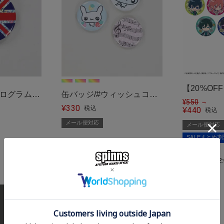
【20%OF
ホログラム加
缶バッジ/#ウィッシュコ
ブルーロック 
¥
550
→
330
応＞
ア/#平成女児＜メール便対
¥
税込
440
¥
税込
Garden 
応＞
メール便対応
メール便対応
ィング缶バ
SALEまとめ
対応＞
販売期間
2025/07/14 12