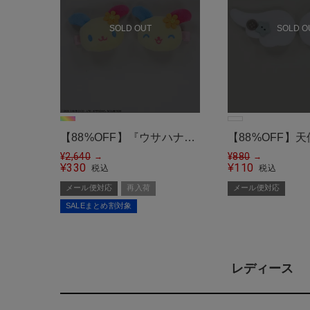
SOLD OUT
SOLD O
【88%OFF】『ウサハナ
【88%OFF】
×SPINNS』ぬいぐるみマル
¥
2,640
ローチ/ボタン/
¥
880
→
→
330
110
¥
¥
税込
税込
チクリップ＜メール便対応
ング/2個セット
メール便対応
再入荷
メール便対応
＞
対応＞
SALEまとめ割対象
レディース