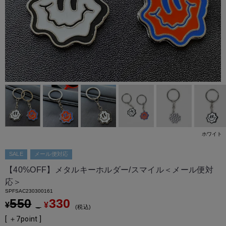
ホワイト
SALE
メール便対応
【40%OFF】メタルキーホルダー/スマイル＜メール便対
応＞
SPFSAC230300161
550
330
¥
¥
→
税込
[ ＋
7
point ]