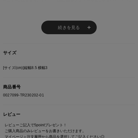
モニターの設定状況によって、実際の商品と 若干色が異なる場合がございま
す。
あらかじめご了承ください。
総柄の商品は使用している生地の部分によって 写真と異なる場合がございま
続きを見る
す。 ご注文が殺到した場合ズレが生じ 欠品となる場合があります。
ご迷惑をお掛け致しますが 何卒ご了承下さいますようお願い致します。
サイズ
[サイズ(cm)]縦幅8.5 横幅3
商品番号
0027099-TR230202-01
レビュー
レビューご記入で5pointプレゼント！
ご購入商品のみレビューをお書きいただけます。
マイページ＞注文履歴
から商品を選択してご記入ください◎