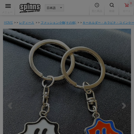
0
見た商品
検索
カート
メニュー
HOME
レディース
ファッション小物(その他)
キーホルダー・カラビナ・コインケ