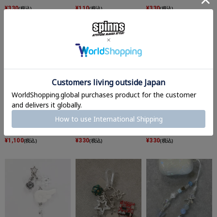
¥
330
¥
110
¥
330
(税込)
(税込)
(税込)
【38%OFF】メタルキー
【63%OFF】メタルクリ
【40%OFF】ミニキーホ
ホルダー/クロックスタ
ップ/ビッグバタフライ
ルダー/ポニー＜メール
ー＜メール便対応＞
＜メール便対応＞
便対応＞
¥
1,100
¥
330
¥
330
(税込)
(税込)
(税込)