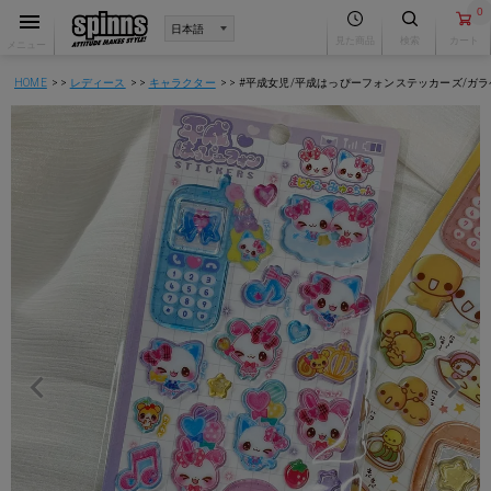
0
見た商品
検索
カート
メニュー
HOME
レディース
キャラクター
#平成女児/平成はっぴーフォンステッカーズ/ガ