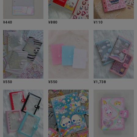
¥
440
¥
880
¥
110
¥
550
¥
550
¥
1,738