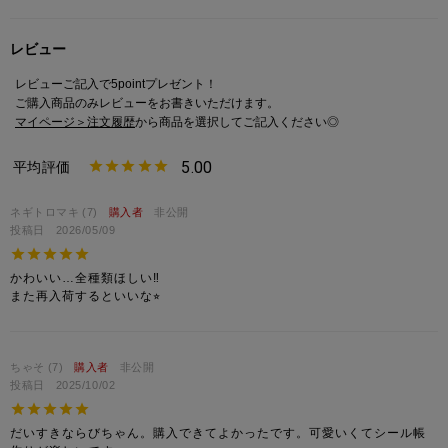
レビュー
レビューご記入で5pointプレゼント！
ご購入商品のみレビューをお書きいただけます。
マイページ＞注文履歴
から商品を選択してご記入ください◎
5.00
ネギトロマキ
7
購入者
非公開
投稿日
2026/05/09
かわいい…全種類ほしい‼︎

ちゃそ
7
購入者
非公開
投稿日
2025/10/02
だいすきならびちゃん。購入できてよかったです。可愛いくてシール帳