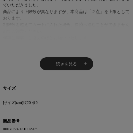
ていただきました。
商品により上限数が異なりますが、本商品は「２点」を上限として
おります。
制限数を超えてカートに入れた場合、決済へ進むことができません
のでご注意ください。
何卒ご理解・ご協力のほどお願いいたします。
※ご注意
続きを見る
モニターの設定状況によって、実際の商品と 若干色が異なる場合がございま
す。
あらかじめご了承ください。
サイズ
総柄の商品は使用している生地の部分によって 写真と異なる場合がございま
す。 ご注文が殺到した場合ズレが生じ 欠品となる場合があります。
[サイズ(cm)]縦20 横9
ご迷惑をお掛け致しますが 何卒ご了承下さいますようお願い致します。
商品番号
0007068-131002-05