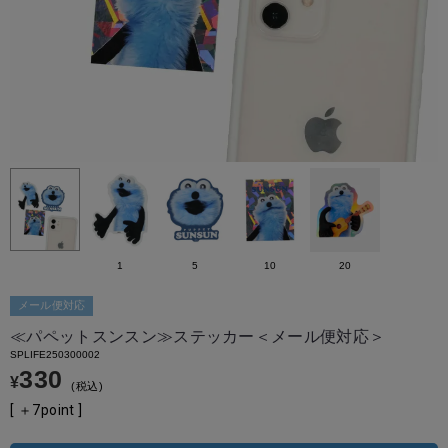
1
5
10
20
メール便対応
≪パペットスンスン≫ステッカー＜メール便対応＞
SPLIFE250300002
330
¥
税込
[ ＋
7
point ]