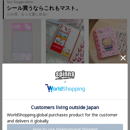
Set Suggestion
シール買うならこれもマスト。
シル活、もっと楽しめる♪
¥
440
¥
880
¥
110
¥
550
¥
550
¥
1,738