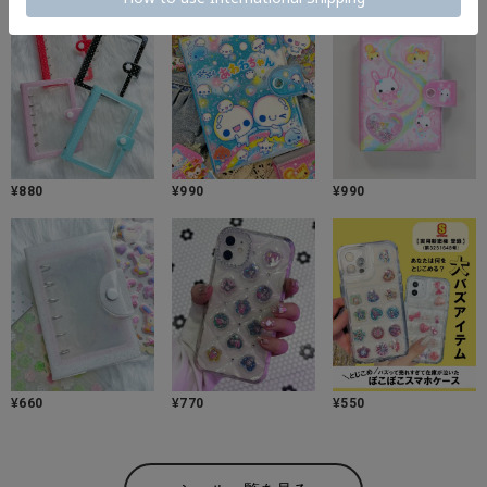
¥
880
¥
990
¥
990
¥
660
¥
770
¥
550