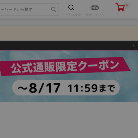
0
カート
こだわり
検索
新作アイテム
›