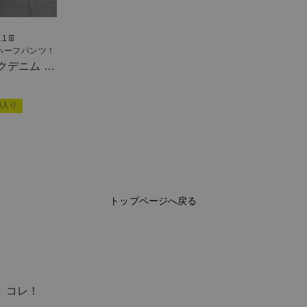
1👖
ハーフパンツ！
クデニム ハ
ーズシルエッ
0入り
トップページへ戻る
、コレ！