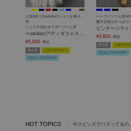
人気NO.1🥇adidasTシャツが再入
ハーフパンツ人気NO.
荷
夏の主役はやっぱり
ミニスカ合わせでガーリーに💕
ビンテージライ
≪adidas/アディダス≫スリ
3,850
ーフパンツ/ル
¥
税込
5,500
ーストライプス半袖Tシャ
¥
税込
ト
再入荷
人気TOP1
ツ/全9色/2サイズ展開
再入荷
人気TOP10入り
2点以上で10%OFF
2点以上で10%OFF
HOT TOPICS
今スピンズでバズってるの