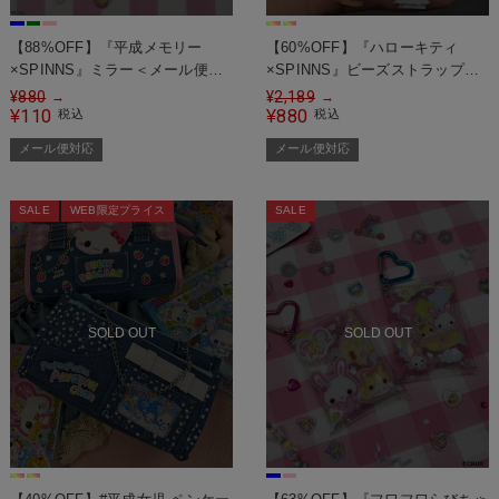
【88%OFF】『平成メモリー
【60%OFF】『ハローキティ
×SPINNS』ミラー＜メール便対
×SPINNS』ビーズストラップ＜
応＞
メール便対応＞
¥
880
¥
2,189
→
→
110
880
¥
税込
¥
税込
メール便対応
メール便対応
SALE
WEB限定プライス
SALE
SOLD OUT
SOLD OUT