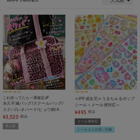
人気順
88
件中
1
-
88
件表示
これ持ってたら一軍確定🌈
≪#平成女児≫うるちゅるポップ
永久不滅バッグ/スクールバッグ/
シール＜メール便対応＞
スクバ/レオパード/ヒョウ柄/A4
495
¥
税込
サイズ収納可
3,520
¥
税込
メール便対応
再入荷
シールまとめ買い対象