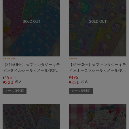
SOLD OUT
SOLD OUT
【34%OFF】≪ファンタジーキテ
【34%OFF】≪ファンタジーキテ
ィ≫タイルシール＜メール便対応
ィ≫オーロラシール＜メール便対
＞
応＞
¥
495
¥
495
→
→
330
330
¥
税込
¥
税込
メール便対応
メール便対応