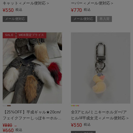
キャット＜メール便対応＞
ーバー＜メール便対応＞
550
770
¥
税込
¥
税込
メール便対応
メール便対応
再入荷
SALE
WEB限定プライス
【25%OFF】平成ギャル★20cm/
全3アヒル/ミニキーホルダー/ア
フェイクファーしっぽキーホルダ
ヒル/#平成女児＜メール便対応＞
ー
550
¥
税込
¥
880
→
660
¥
税込