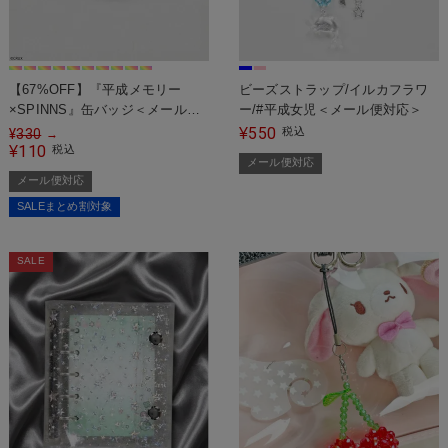
【67%OFF】『平成メモリー
ビーズストラップ/イルカフラワ
×SPINNS』缶バッジ＜メール便
ー/#平成女児＜メール便対応＞
対応＞
550
¥
税込
¥
330
→
110
¥
税込
メール便対応
メール便対応
SALEまとめ割対象
SALE