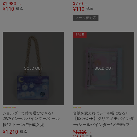
ール便対応＞
¥
1,980
¥
770
→
→
110
110
¥
税込
¥
税込
メール便対応
SALE
SOLD OUT
SOLD OUT
ショルダーで持ち運びできる♪
台紙を変えればシール帳になる⭐
2WAYシールバインダー/シール
【92%OFF】クリアメモバインダ
帳/ストーン/#平成女児
ー/シールバインダー/メモ帳/ファ
ンシー/#平成女児
1,210
¥
税込
¥
1,320
→
税込