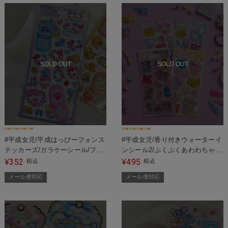
SOLD OUT
SOLD OUT
#平成女児/平成はっぴーフォンス
#平成女児/香り付きウォーターイ
テッカーズ/ガラケーシール/フワ
ンシール2/ぷくぷくあわわちゃ
フワらびちゃん/なっとうちゃん/
ん/キラウサTWINS/チャーミング
352
495
¥
税込
¥
税込
まじかるみゅーちゃん＜メール便
ポップス/ラブ友＜メール便対応
メール便対応
メール便対応
対応＞
＞