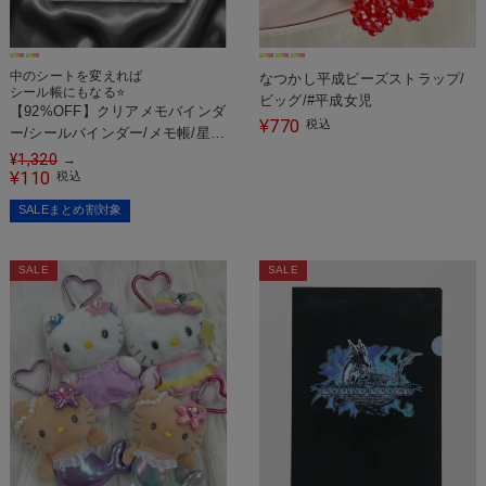
中のシートを変えれば
なつかし平成ビーズストラップ/
シール帳にもなる⭐
ビッグ/#平成女児
【92%OFF】クリアメモバインダ
770
¥
税込
ー/シールバインダー/メモ帳/星
柄/スター/#平成女児
¥
1,320
→
110
¥
税込
SALEまとめ割対象
SALE
SALE