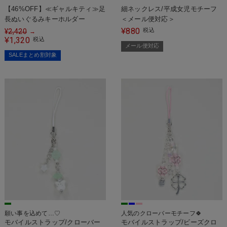
【46%OFF】≪ギャルキティ≫足
細ネックレス/平成女児モチーフ
長ぬいぐるみキーホルダー
＜メール便対応＞
880
¥
税込
¥
2,420
→
1,320
¥
税込
メール便対応
SALEまとめ割対象
願い事を込めて…♡
人気のクローバーモチーフ🍀
モバイルストラップ/クローバー
モバイルストラップ/ビーズクロ