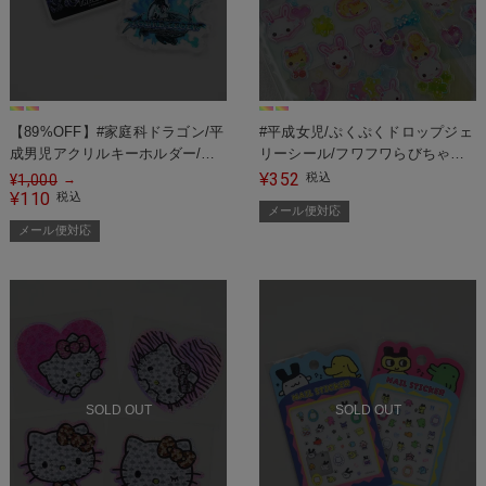
【89%OFF】#家庭科ドラゴン/平
#平成女児/ぷくぷくドロップジェ
成男児アクリルキーホルダー/シ
リーシール/フワフワらびちゃん/
ャチ＜メール便対応＞
まじかるみゅーちゃん＜メール便
352
¥
税込
¥
1,000
→
110
対応＞
¥
税込
メール便対応
メール便対応
SOLD OUT
SOLD OUT