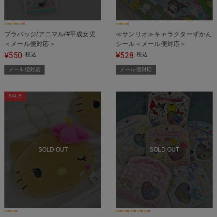
プラバッジ/アニマル/#平成女児
≪サンリオ≫キャラクターずかん
＜メール便対応＞
シール＜メール便対応＞
550
528
¥
税込
¥
税込
メール便対応
メール便対応
SALE
SOLD OUT
SOLD OUT