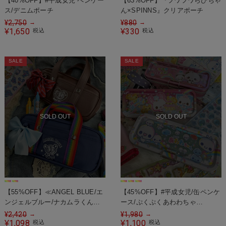
【40%OFF】#平成女児 ペンケー
【63%OFF】『フワフワらびちゃ
ス/デニムポーチ
ん×SPINNS』クリアポーチ
¥
2,750
¥
880
→
→
1,650
330
¥
税込
¥
税込
SALE
SALE
SOLD OUT
SOLD OUT
【55%OFF】≪ANGEL BLUE/エ
【45%OFF】#平成女児/缶ペンケ
ンジェルブルー/ナカムラくん≫
ース/ぷくぷくあわわちゃ
スクバ風ペンケース/#平成女児
ん/HappyMarch/もちもちぱんだ
¥
2,420
¥
1,980
→
→
1,098
1,100
¥
税込
¥
税込