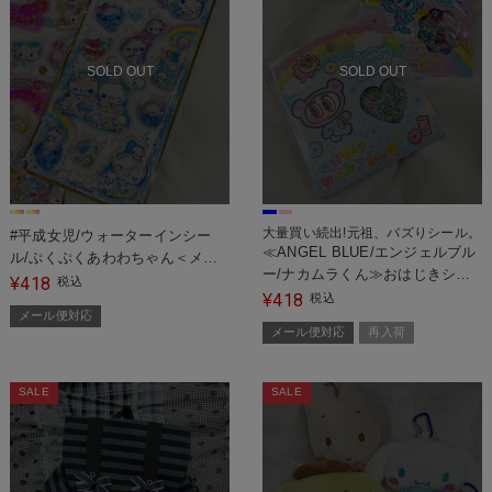
SOLD OUT
SOLD OUT
大量買い続出!元祖、バズりシール。
#平成女児/ウォーターインシー
≪ANGEL BLUE/エンジェルブル
ル/ぷくぷくあわわちゃん＜メー
ー/ナカムラくん≫おはじきシー
ル便対応＞
418
¥
税込
ル/#平成女児＜メール便対応＞
418
¥
税込
メール便対応
メール便対応
再入荷
SALE
SALE