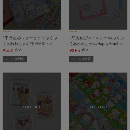
#平成女児/レターセット/ぷくぷ
#平成女児/ネイルシール/ぷくぷ
くあわわちゃん/平成MIX＜メー
くあわわちゃん/HappyMarch＜メ
ル便対応＞
ール便対応＞
550
385
¥
税込
¥
税込
メール便対応
メール便対応
SOLD OUT
SOLD OUT