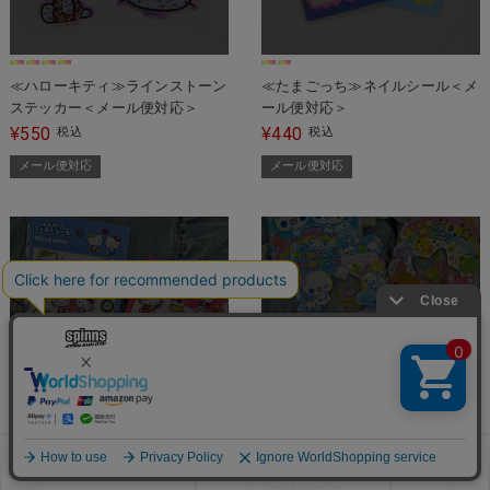
≪ハローキティ≫ラインストーン
≪たまごっち≫ネイルシール＜メ
ステッカー＜メール便対応＞
ール便対応＞
550
440
¥
税込
¥
税込
メール便対応
メール便対応
SOLD OUT
SOLD OUT
お気に入り
見た商品
メニュー
カート
ログイン