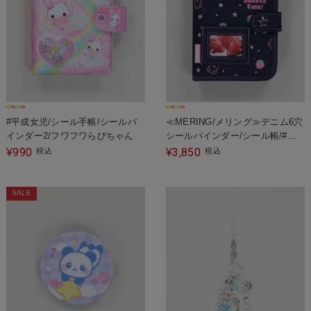
#平成女児/シール手帳/シールバ
≪MERING/メリング≫デニム6穴
インダー2/フワフワらびちゃん
シールバインダー/シール帳/#平
成女児
990
3,850
¥
税込
¥
税込
SALE