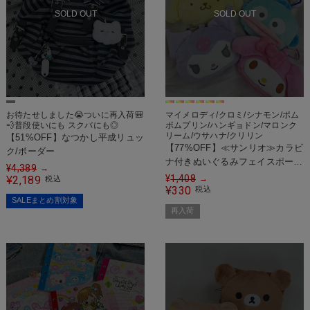
SOLD OUT
SOLD OUT
お待たせしました😭ついに再入荷🎒
マイメロディ/クロミ/シナモン/ポム
💨普段使いにも スクバにも◎
ポムプリン/ハンギョドン/マロンク
リーム/ウサハナ/クリリン
【51%OFF】なつかし平成リュッ
【77%OFF】≪サンリオ≫カラビ
ク/ボーダー
ナ付きぬいぐるみフェイスポー
¥
4,389
→
チ/全8種
¥
1,408
→
2,189
¥
税込
330
¥
税込
SALEまとめ割対象
再入荷