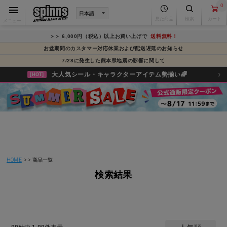
0
見た商品
検索
カート
メニュー
＞＞ 6,000円（税込）以上お買い上げで
送料無料！
お盆期間のカスタマー対応休業および配送遅延のお知らせ
7/28に発生した熊本県地震の影響に関して
›
大人気シール・キャラクターアイテム勢揃い🌈
[HOT]
HOME
商品一覧
検索結果