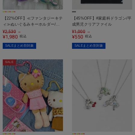
【22%OFF】≪ファンタジーキテ
【45%OFF】#家庭科ドラゴン/平
ィ≫ぬいぐるみキーホルダー/マ
成男児クリアファイル
スコット
¥
2,530
¥
1,000
→
→
1,980
550
¥
税込
¥
税込
SALEまとめ割対象
SALEまとめ割対象
SALE