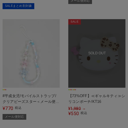
メール便対応
SALEまとめ割対象
SALE
SOLD OUT
#平成女児/モバイルストラップ/
【73%OFF】≪ギャルキティ≫シ
クリアビーズスター＜メール便対
リコンポーチ/KT16
応＞
770
¥
税込
¥
1,980
→
550
¥
税込
メール便対応