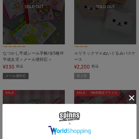
SOLD OUT
SOLD OUT
なつかし平成シール手帳/全5種/#
≪リラックマ≫ぬいぐるみパスケ
平成女児＜メール便対応＞
ース
330
2,200
¥
税込
¥
税込
メール便対応
再入荷
SALE
SALE
WEB限定プライス
SOLD OUT
SOLD OUT