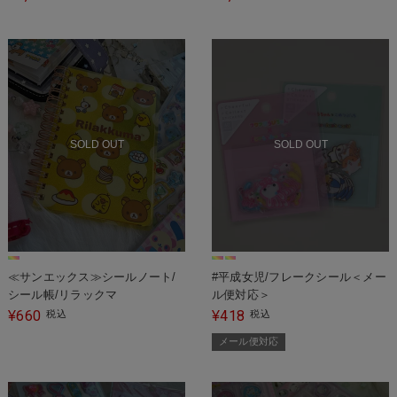
SOLD OUT
SOLD OUT
≪サンエックス≫シールノート/
#平成女児/フレークシール＜メー
シール帳/リラックマ
ル便対応＞
660
418
¥
税込
¥
税込
メール便対応