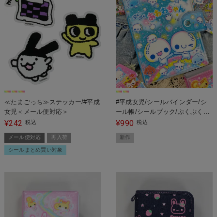
≪たまごっち≫ステッカー/#平成
#平成女児/シールバインダー/シ
女児＜メール便対応＞
ール帳/シールブック/ぷくぷくあ
わわちゃん/ハッピーマーチ
242
990
¥
税込
¥
税込
メール便対応
再入荷
新作
シールまとめ買い対象