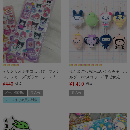
≪サンリオ≫平成はっぴーフォン
≪たまごっち≫ぬいぐるみキーホ
ステッカーズ/ガラケーシール/#
ルダー/マスコット/#平成女児
平成女児＜メール便対応＞
440
1,430
¥
税込
¥
税込
メール便対応
再入荷
再入荷
シールまとめ買い対象