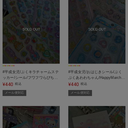
SOLD OUT
SOLD OUT
#平成女児/ぷくキラチャームステ
#平成女児/おはじきシール/ぷく
ッカー/シール/フワフワらびちゃ
ぷくあわわちゃん/HappyMarch/
ん/まじかるみゅーちゃん/はむち
もちもちぱんだ＜メール便対応＞
440
440
¥
税込
¥
税込
ゃんずわーるど＜メール便対応＞
メール便対応
メール便対応