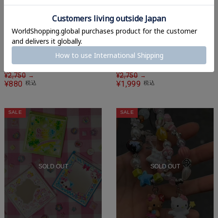
【68%OFF】『平成メモリー
【27%OFF】『フワフワらびちゃ
×SPINNS』デニムペンケース
ん×SPINNS』ミニ財布
¥
2,750
¥
2,750
→
→
880
1,999
¥
税込
¥
税込
SALE
SALE
SOLD OUT
SOLD OUT