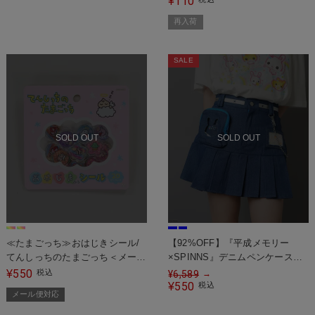
110
¥
再入荷
SALE
SOLD OUT
SOLD OUT
≪たまごっち≫おはじきシール/
【92%OFF】『平成メモリー
てんしっちのたまごっち＜メール
×SPINNS』デニムペンケース風
便対応＞
ミニスカート
550
¥
税込
¥
6,589
→
550
¥
税込
メール便対応