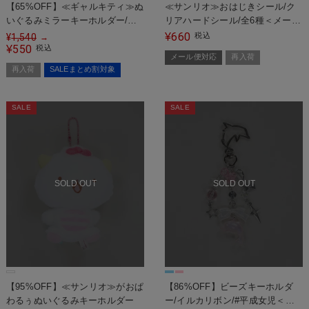
【65%OFF】≪ギャルキティ≫ぬ
≪サンリオ≫おはじきシール/ク
いぐるみミラーキーホルダー/日
リアハードシール/全6種＜メール
焼けキティ
便対応＞
660
¥
税込
¥
1,540
→
550
¥
税込
メール便対応
再入荷
再入荷
SALEまとめ割対象
SALE
SALE
SOLD OUT
SOLD OUT
【95%OFF】≪サンリオ≫がおぱ
【86%OFF】ビーズキーホルダ
わるぅぬいぐるみキーホルダー
ー/イルカリボン/#平成女児＜メ