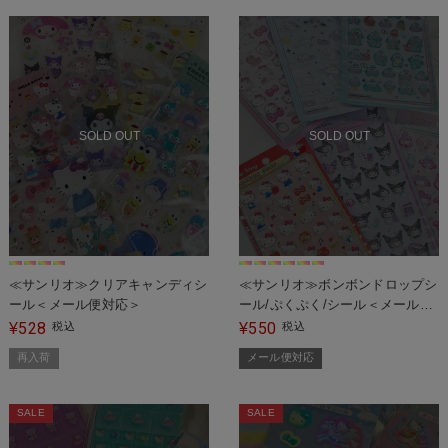
SOLD OUT
SOLD OUT
≪サンリオ≫クリアキャンディシ
≪サンリオ≫ボンボンドロップシ
ール＜メール便対応＞
ール/ぷくぷく/シール＜メール便
対応＞
528
550
¥
税込
¥
税込
再入荷
メール便対応
SALE
SALE