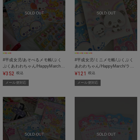
SOLD OUT
SOLD OUT
#平成女児/あそべるメモ帳/ぷく
#平成女児/ミニメモ帳/ぷくぷく
ぷくあわわちゃん/HappyMarch＜
あわわちゃん/HappyMarch/ラブ
メール便対応＞
友＜メール便対応＞
352
121
¥
税込
¥
税込
メール便対応
メール便対応
SOLD OUT
SOLD OUT