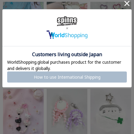
【21%OFF】≪マイサラ
なつかし平成ビーズスト
【22%OFF】≪ファンタ
ンニ≫ぬいぐるみキーホ
ラップ/ビッグ/#平成女
ジーキティ≫ぬいぐるみ
ルダー/#ウィッシュコア
児
キーホルダー/マスコッ
ト
¥
2,189
¥
770
(税込)
(税込)
¥
1,980
(税込)