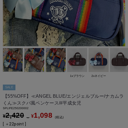
1xブラウン
2xネイビー
SALE
【55%OFF】≪ANGEL BLUE/エンジェルブルー/ナカムラ
くん≫スクバ風ペンケース/#平成女児
SPLIFE250200002
2,420
1,098
¥
¥
→
税込
[ ＋
22
point ]