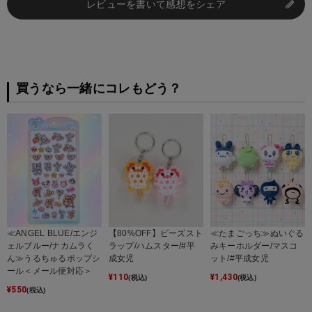
レビューを書いて感想をシェア
買うなら一緒にコレもどう？
≪ANGEL BLUE/エンジ
【80%OFF】ビーズスト
≪たまごっち≫ぬいぐる
ェルブルー/ナカムラく
ラップ/ハムスター/#平
みキーホルダー/マスコ
ん≫うるちゅるポップシ
成女児
ット/#平成女児
ール＜メール便対応＞
¥
110
¥
1,430
(税込)
(税込)
¥
550
(税込)