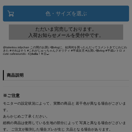
色・サイズを選ぶ
ただいま完売しております。
入荷お知らせメールを受付中です。
@takeitou.isfpchan
この間のお買い物vlogに、結局何を買ったんだってコメントきてじわじわ
きた
#それはそう
#これがじゅっちゃんクオリティ
#平成女児
#お買い物vlog
#平成レトロ
♬
cute cafesounds - 𝐂𝐲𝐛𝐞𝐥𝐥𝐚 ! 👩🏻‍🍳
商品説明
※ご注意
モニターの設定状況によって、実際の商品と 若干色が異なる場合がございま
す。
あらかじめご了承ください。
総柄の商品は使用している生地の部分によって 写真と異なる場合がございま
す。 ご注文が殺到した場合ズレが生じ 欠品となる場合があります。