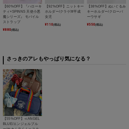
【60%OFF】『ハローキ
【92%OFF】ニットキー
【38%OFF】ぬいぐるみ
ティ×SPINNS 天使小悪
ホルダー/クラゲ/#平成
キーホルダー/クローバ
魔シリーズ』 モバイル
女児
ーウサギ
ストラップ
¥
110
¥
550
(税込)
(税込)
¥
880
(税込)
さっきのアレもやっぱり気になる？
【55%OFF】≪ANGEL
BLUE/エンジェルブル
ー/ナカムラくん≫スク