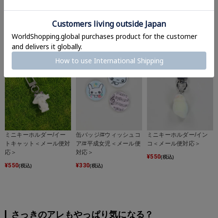
ミニキーホルダー/ドッ
ミニ缶バッジ/I NY＜メ
ミニキーホルダー/オコ
グ2＜メール便対応＞
ール便対応＞
ジョ＜メール便対応＞
¥
550
¥
550
¥
550
(税込)
(税込)
(税込)
ミニキーホルダー/イー
缶バッジ/#ウィッシュコ
ミニキーホルダー/イン
トキャット＜メール便対
ア/#平成女児＜メール便
コ＜メール便対応＞
応＞
対応＞
¥
550
(税込)
¥
550
¥
330
(税込)
(税込)
さっきのアレもやっぱり気になる？