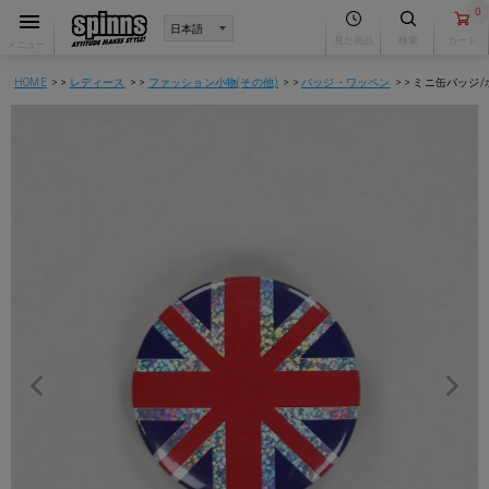
0
見た商品
検索
カート
メニュー
HOME
レディース
ファッション小物(その他)
バッジ・ワッペン
ミニ缶バッジ/