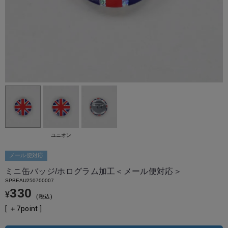
ユニオン
メール便対応
ミニ缶バッジ/ホログラム加工＜メール便対応＞
SPBEAU250700007
330
¥
税込
[ ＋
7
point ]