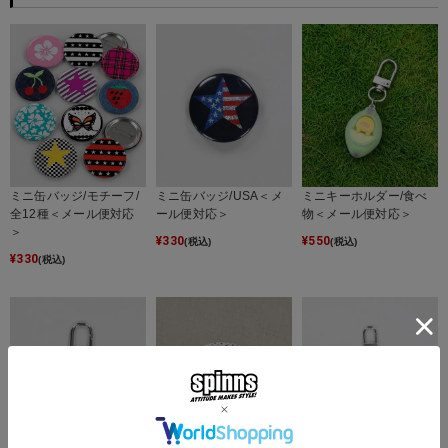
ミニ缶バッジ/モチーフ/
ミニ缶バッジ/USA＜メ
ミニキーホルダー/食べ
全12種＜メール便対応
ール便対応＞
物＜メール便対応＞
＞
¥
330
¥
550
(税込)
(税込)
¥
330
(税込)