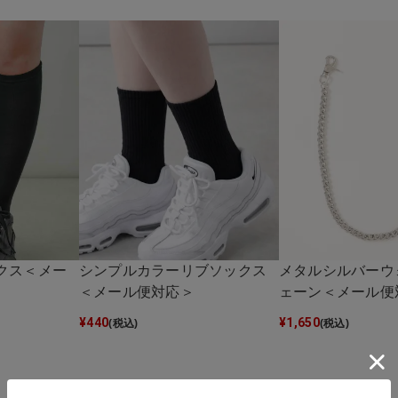
クス＜メー
シンプルカラーリブソックス
メタルシルバーウ
＜メール便対応＞
ェーン＜メール便
¥
440
¥
1,650
(税込)
(税込)