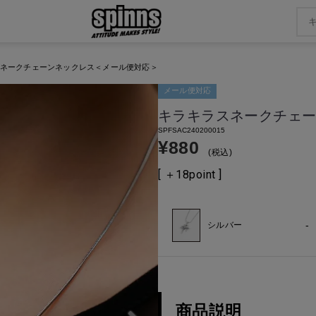
ネークチェーンネックレス＜メール便対応＞
メール便対応
キラキラスネークチェ
SPFSAC240200015
¥
880
税込
[ ＋
18
point ]
-
シルバー
商品説明