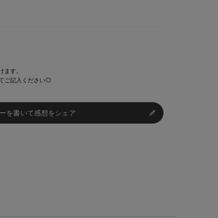
けます。
てご記入ください◎
ーを書いて感想をシェア