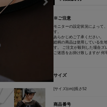
※ご注意
モニターの設定状況によって、
す。
あらかじめご了承ください。
総柄の商品は使用している生地
す。 ご注文が殺到した場合ズ
ご迷惑をお掛け致しますが 何
サイズ
[サイズ(cm)]長さ52
商品番号