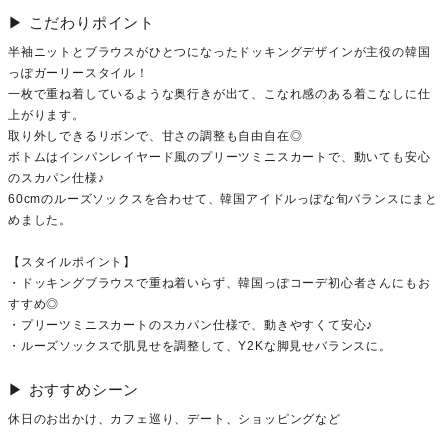
▶︎ こだわりポイント
半袖ニットとブラウスがひとつになったドッキングデザインが主役の韓国
っぽガーリースタイル！
一枚で重ね着しているような奥行きが出て、こなれ感のある着こなしに仕
上がります。
取り外しできるリボンで、甘さの調整も自由自在◎
ボトムはインパンレイヤード風のプリーツミニスカートで、動いても安心
のスカパン仕様♪
60cmのルーズソックスを合わせて、韓国アイドルっぽな旬バランスにまと
めました。
【スタイルポイント】
・ドッキングブラウスで重ね着いらず、韓国っぽコーデ初心者さんにもお
すすめ◎
・プリーツミニスカートのスカパン仕様で、動きやすくて安心♪
・ルーズソックスで肌見せを調整して、Y2Kな脚見せバランスに。
▶︎ おすすめシーン
休日のお出かけ、カフェ巡り、デート、ショッピングなど