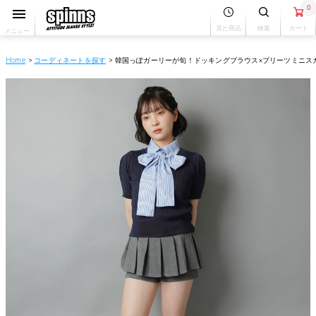
0
見た商品
検索
カート
メニュー
Home
コーディネートを探す
韓国っぽガーリーが旬！ドッキングブラウス×プリーツミニス