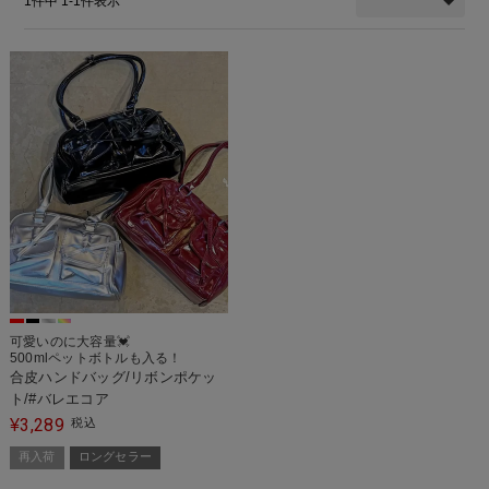
1
件中
1
-
1
件表示
可愛いのに大容量💓
500mlペットボトルも入る！
合皮ハンドバッグ/リボンポケッ
ト/#バレエコア
3,289
¥
税込
再入荷
ロングセラー