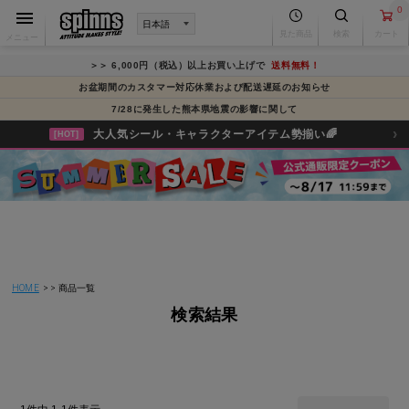
0
見た商品
検索
カート
メニュー
＞＞ 6,000円（税込）以上お買い上げで
送料無料！
お盆期間のカスタマー対応休業および配送遅延のお知らせ
7/28に発生した熊本県地震の影響に関して
›
大人気シール・キャラクターアイテム勢揃い🌈
[HOT]
HOME
商品一覧
検索結果