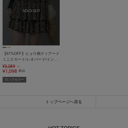
SOLD OUT
【67%OFF】ヒョウ柄ティアード
ミニスカート/レオパード/インナ
ーパンツ付き
¥
3,289
→
1,098
¥
税込
ロングセラー
トップページへ戻る