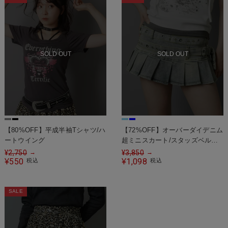
SOLD OUT
SOLD OUT
【80%OFF】平成半袖Tシャツ/ハ
【72%OFF】オーバーダイデニム
ートウイング
超ミニスカート/スタッズベルト/
インナーパンツ付き
¥
2,750
¥
3,850
→
→
550
1,098
¥
税込
¥
税込
SALE