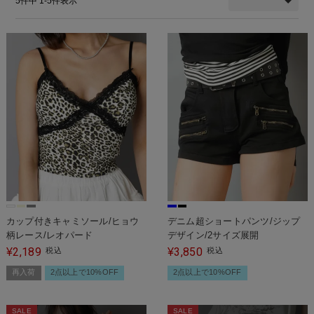
5
件中
1
-
5
件表示
カップ付きキャミソール/ヒョウ
デニム超ショートパンツ/ジップ
柄レース/レオパード
デザイン/2サイズ展開
2,189
3,850
¥
税込
¥
税込
再入荷
2点以上で10%OFF
2点以上で10%OFF
SALE
SALE