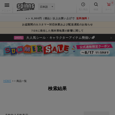
0
見た商品
検索
カート
メニュー
＞＞ 6,000円（税込）以上お買い上げで
送料無料！
お盆期間のカスタマー対応休業および配送遅延のお知らせ
7/28に発生した熊本県地震の影響に関して
›
大人気シール・キャラクターアイテム勢揃い🌈
[HOT]
HOME
商品一覧
検索結果