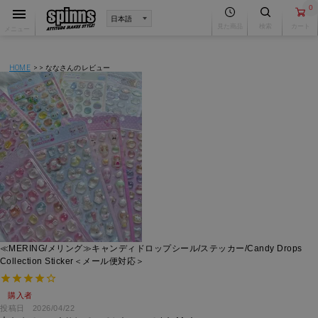
0
見た商品
検索
カート
メニュー
HOME
ななさんのレビュー
≪MERING/メリング≫キャンディドロップシール/ステッカー/Candy Drops
Collection Sticker＜メール便対応＞
購入者
投稿日
2026/04/22