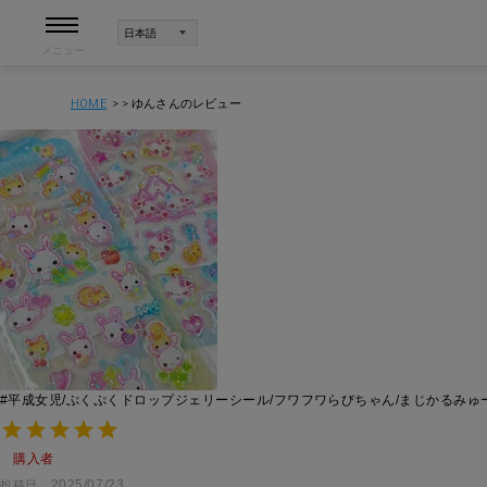
メニュー
HOME
ゆんさんのレビュー
#平成女児/ぷくぷくドロップジェリーシール/フワフワらびちゃん/まじかるみ
購入者
2025/07/23
投稿日