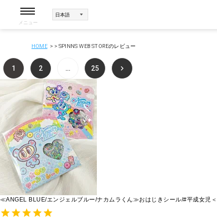
メニュー
HOME
SPINNS WEB STOREのレビュー
1
2
…
25
≪ANGEL BLUE/エンジェルブルー/ナカムラくん≫おはじきシール/#平成女