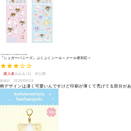
『シュガーバニーズ』ぷくぷくシール＜メール便対応＞
購入者
みみみ
1
非公開
2026/06/19
投稿日
柄デザインは凄く可愛いんですけど印刷が薄くて禿げてる部分があ