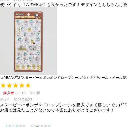
使いやすくゴムの伸縮性も良かったです！デザインももちろん可
≪PEANUTS/スヌーピー≫ボンボンドロップシール/ぷくぷく/シール＜メール
購入者
ぷー
1
非公開
2026/06/23
投稿日
スヌーピーのボンボンドロップシールを購入できて嬉しいです(*^▽^
お店では見たことがないので本当にありがとうございます！