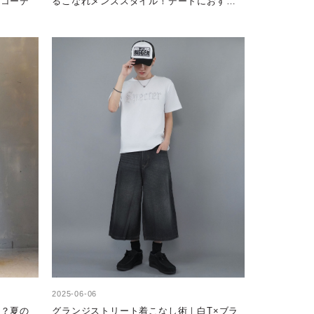
秋コーデ
るこなれメンズスタイル！デートにおすす
めモテコーデ
2025-06-06
す？夏の
グランジストリート着こなし術｜白T×ブラ