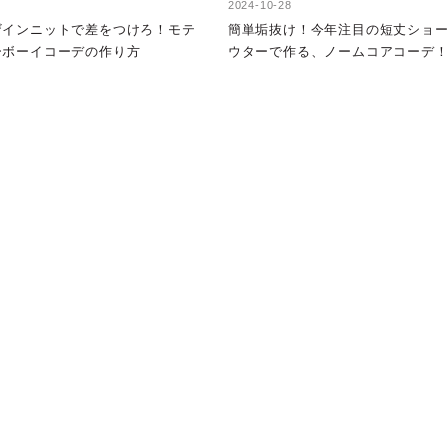
2024-10-28
ザインニットで差をつけろ！モテ
簡単垢抜け！今年注目の短丈ショ
ーボーイコーデの作り方
ウターで作る、ノームコアコーデ