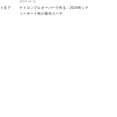
2024-10-11
ート丈ア
ナイロンプルオーバーで作る、2024年シテ
！
ィーボーイ秋の最旬コーデ