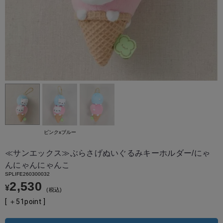
ピンクxブルー
≪サンエックス≫ぶらさげぬいぐるみキーホルダー/にゃ
んにゃんにゃんこ
SPLIFE260300032
2,530
¥
税込
[ ＋
51
point ]