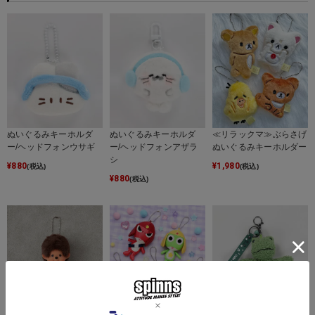
ぬいぐるみキーホルダ
ぬいぐるみキーホルダ
≪リラックマ≫ぶらさげ
ー/ヘッドフォンウサギ
ー/ヘッドフォンアザラ
ぬいぐるみキーホルダー
シ
¥
880
¥
1,980
(税込)
(税込)
¥
880
(税込)