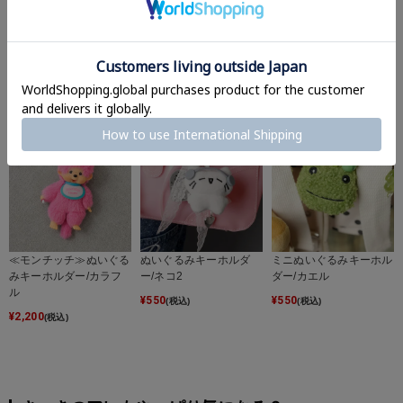
≪モンチッチ≫ぬいぐる
≪ケロロ軍曹≫Chibiぬ
ぬいぐるみキーホルダ
みキーホルダー
いおすわりマスコット/
ー/カエル
ぬいぐるみキーホルダー
¥
2,200
¥
880
(税込)
(税込)
¥
1,980
(税込)
≪モンチッチ≫ぬいぐる
ぬいぐるみキーホルダ
ミニぬいぐるみキーホル
みキーホルダー/カラフ
ー/ネコ2
ダー/カエル
ル
¥
550
¥
550
(税込)
(税込)
¥
2,200
(税込)