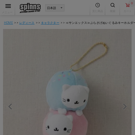
0
見た商品
検索
カート
メニュー
HOME
レディース
キャラクター
≪サンエックス≫ぶらさげぬいぐるみキーホルダ