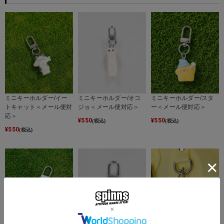
ミニキーホルダー/スタ
ミニキーホルダー/イー
ミニキーホルダー/オコ
ー＜メール便対応＞
トキャット＜メール便対
ジョ＜メール便対応＞
応＞
¥
550
¥
550
(税込)
(税込)
¥
550
(税込)