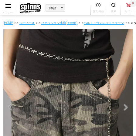
0
見た商品
検索
カート
メニュー
HOME
レディース
ファッション小物(その他)
ベルト・ウォレットチェーン
メ