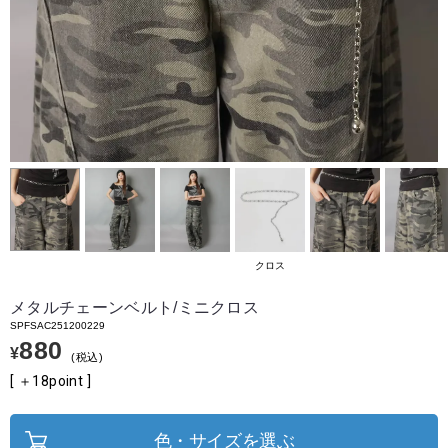
クロス
メタルチェーンベルト/ミニクロス
SPFSAC251200229
880
¥
税込
[ ＋
18
point ]
色・サイズを選ぶ