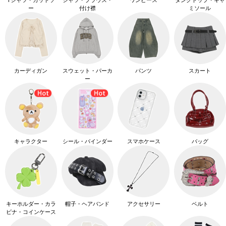
Tシャツ・カットソ
シャツ・ブラウス・
ワンピース
タンクトップ・キャ
ー
付け襟
ミソール
カーディガン
スウェット・パーカ
パンツ
スカート
ー
キャラクター
シール・バインダー
スマホケース
バッグ
キーホルダー・カラ
帽子・ヘアバンド
アクセサリー
ベルト
ビナ・コインケース