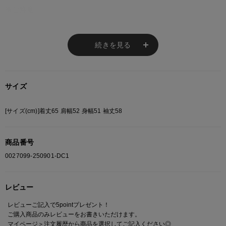
※ご注意
モニターの設定状況によって、実際の商品と 若干色が異なる場合がございま
す。
続きを見る
あらかじめご了承ください。
総柄の商品は使用している生地の部分によって 写真と異なる場合がございま
す。 ご注文が殺到した場合ズレが生じ 欠品となる場合があります。
ご迷惑をお掛け致しますが 何卒ご了承下さいますようお願い致します。
サイズ
[サイズ(cm)]着丈65 肩幅52 身幅51 袖丈58
商品番号
0027099-250901-DC1
レビュー
レビューご記入で5pointプレゼント！
ご購入商品のみレビューをお書きいただけます。
マイページ＞注文履歴
から商品を選択してご記入ください◎