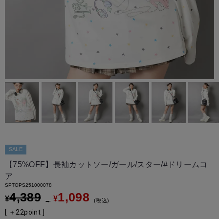
SALE
【75%OFF】長袖カットソー/ガール/スター/#ドリームコ
ア
SPTOPS251000078
4,389
1,098
¥
¥
→
税込
[ ＋
22
point ]