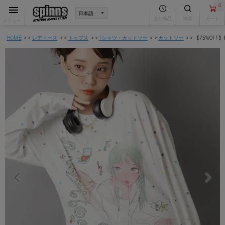
0
見た商品
検索
カート
メニュー
HOME
レディース
トップス
Tシャツ・カットソー
カットソー
【75%OF