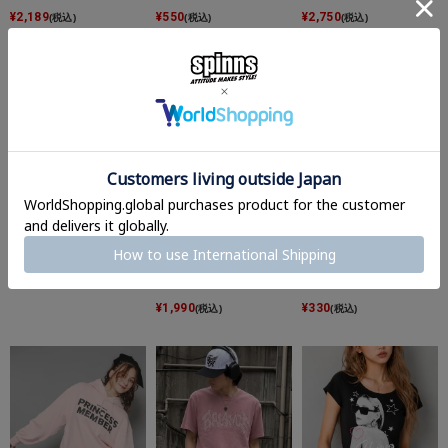
¥
2,189
¥
550
¥
2,750
(税込)
(税込)
(税込)
【21%OFF】半袖ポロシ
【28%OFF】フリルティ
【58%OFF】#バレエコ
ャツ/シェイプ
アードミニスカート/#バ
ア/モバイルストラップ/
レエコア/インナーパン
メタルリボン＜メール便
¥
2,189
(税込)
ツ付き
対応＞
¥
1,990
¥
330
(税込)
(税込)