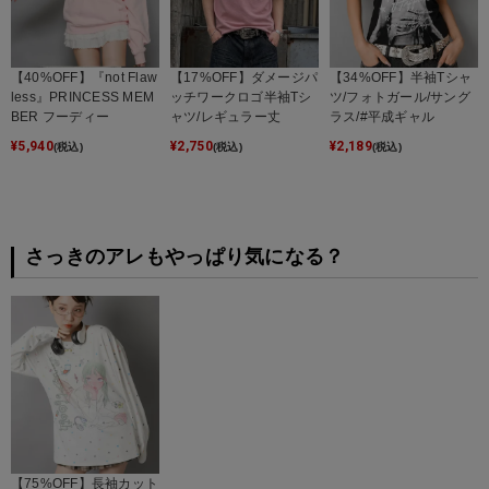
【40%OFF】『not Flaw
【17%OFF】ダメージパ
【34%OFF】半袖Tシャ
less』PRINCESS MEM
ッチワークロゴ半袖Tシ
ツ/フォトガール/サング
BER フーディー
ャツ/レギュラー丈
ラス/#平成ギャル
¥
5,940
¥
2,750
¥
2,189
(税込)
(税込)
(税込)
さっきのアレもやっぱり気になる？
【75%OFF】長袖カット