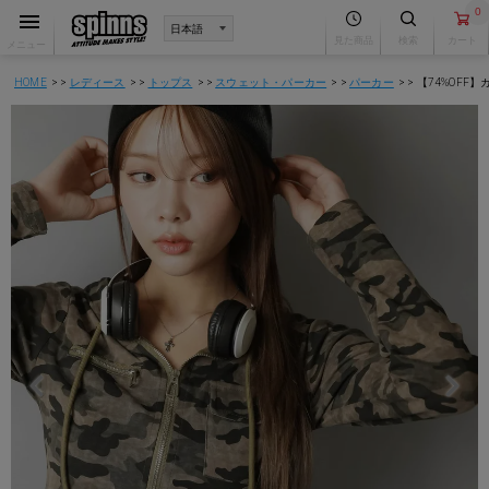
0
見た商品
検索
カート
メニュー
HOME
レディース
トップス
スウェット・パーカー
パーカー
【74%OFF