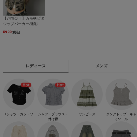
【74%OFF】カモ柄ピタ
ジップパーカー/迷彩
¥
999
(税込)
レディース
メンズ
Tシャツ・カットソ
シャツ・ブラウス・
ワンピース
タンクトップ・キャ
ー
付け襟
ミソール