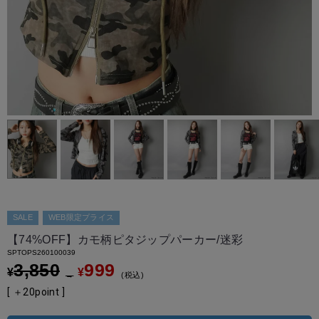
SALE
WEB限定プライス
【74%OFF】カモ柄ピタジップパーカー/迷彩
SPTOPS260100039
3,850
999
¥
¥
→
税込
[ ＋
20
point ]