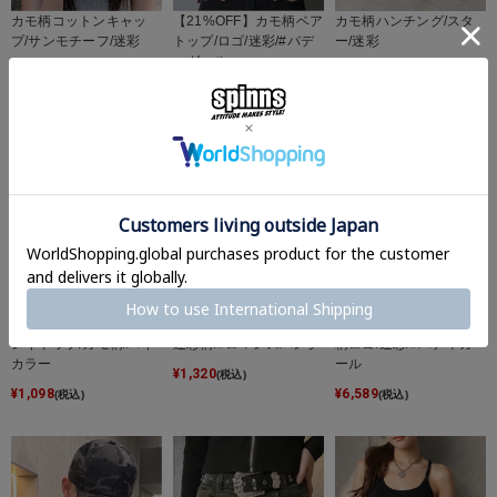
カモ柄コットンキャッ
【21%OFF】カモ柄ベア
カモ柄ハンチング/スタ
プ/サンモチーフ/迷彩
トップ/ロゴ/迷彩/#バデ
ー/迷彩
ィガール
¥
2,750
¥
2,750
(税込)
(税込)
¥
2,189
(税込)
【50%OFF】無地コット
合皮ベルト/弾丸/カモ柄/
裏毛ワイドパンツ/カモ
ンキャップ/カモ柄/バイ
迷彩柄/#ロマンスパンク
柄ロゴ/迷彩/#バディガ
カラー
ール
¥
1,320
(税込)
¥
1,098
¥
6,589
(税込)
(税込)