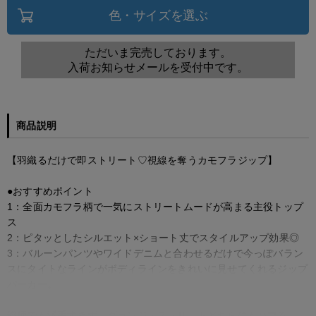
色・サイズを選ぶ
ただいま完売しております。
入荷お知らせメールを受付中です。
商品説明
【羽織るだけで即ストリート♡視線を奪うカモフラジップ】
●おすすめポイント
1：全面カモフラ柄で一気にストリートムードが高まる主役トップ
ス
2：ピタッとしたシルエット×ショート丈でスタイルアップ効果◎
3：バルーンパンツやワイドデニムと合わせるだけで今っぽバラン
スにタイトなラインがボディラインをきれいに見せてくれるジップ
パーカー。
総柄でも派手すぎず、グランジ・ストリートどちらにもハマる一