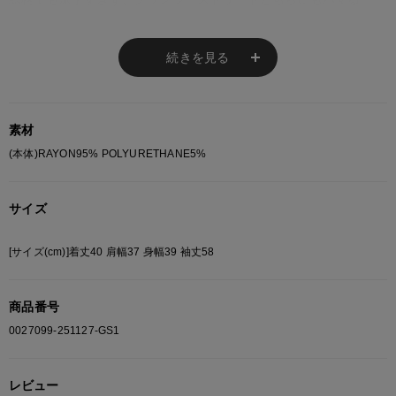
枚。
前を開けてインナー見せ、閉めてトップス風にも着られる万能さが
魅力。
続きを見る
【ファッション系統】
・ガールズストリート
素材
(本体)RAYON95% POLYURETHANE5%
※ご注意
モニターの設定状況によって、実際の商品と 若干色が異なる場合がございま
サイズ
す。
あらかじめご了承ください。
[サイズ(cm)]着丈40 肩幅37 身幅39 袖丈58
総柄の商品は使用している生地の部分によって 写真と異なる場合がございま
す。 ご注文が殺到した場合ズレが生じ 欠品となる場合があります。
ご迷惑をお掛け致しますが 何卒ご了承下さいますようお願い致します。
商品番号
0027099-251127-GS1
レビュー