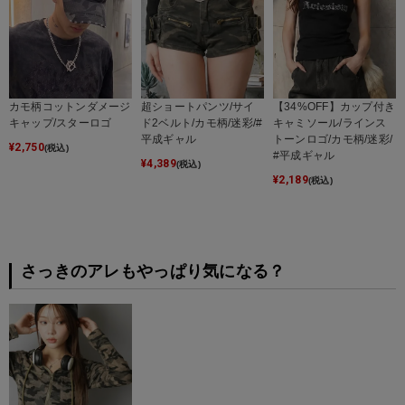
カモ柄コットンダメージ
超ショートパンツ/サイ
【34%OFF】カップ付き
キャップ/スターロゴ
ド2ベルト/カモ柄/迷彩/#
キャミソール/ラインス
平成ギャル
トーンロゴ/カモ柄/迷彩/
¥
2,750
(税込)
#平成ギャル
¥
4,389
(税込)
¥
2,189
(税込)
さっきのアレもやっぱり気になる？