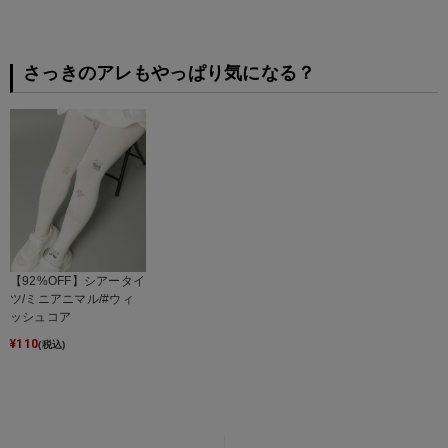
さっきのアレもやっぱり気になる？
【92%OFF】シアータイ
ツ/ミニアニマル/#ウィ
ッシュコア
¥
110
(税込)