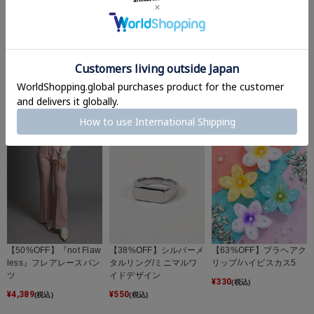
【70%OFF】ボリューム
【80%OFF】ビーズスト
【88%OFF】オーガンジ
メタルシルバーリング/
ラップ/ハムスター/#平
ーヘアクリップ/リボン
ウィング
成女児
クラウン
¥
330
¥
110
¥
110
(税込)
(税込)
(税込)
【50%OFF】『not Flaw
【38%OFF】シルバーメ
【63%OFF】プラヘアク
less』フレアレースパン
タルリング/ミニマルワ
リップ/ハイビスカス5
ツ
イドデザイン
¥
330
(税込)
¥
4,389
¥
550
(税込)
(税込)