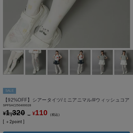
SALE
【92%OFF】シアータイツ/ミニアニマル/#ウィッシュコア
SPFSAC250400028
1,320
110
¥
¥
→
税込
[ ＋
2
point ]