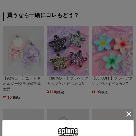
買うなら一緒にコレもどう？
【92%OFF】ニットキー
【88%OFF】プラヘアク
【88%OFF】プラヘアク
ホルダー/クラゲ/#平成
リップ/ハイビスカス6
リップ/ハイビスカス7
女児
¥
110
¥
110
(税込)
(税込)
¥
110
(税込)