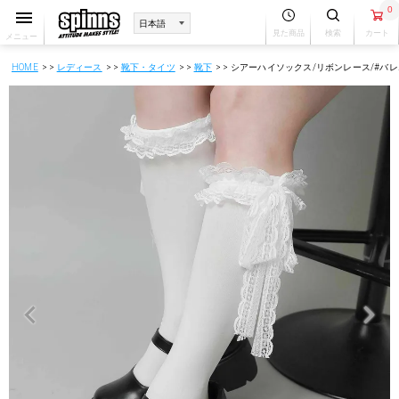
0
見た商品
検索
カート
メニュー
HOME
レディース
靴下・タイツ
靴下
シアーハイソックス/リボンレース/#バ