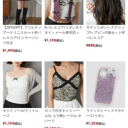
【28%OFF】フリルティ
#バレエコア/リボンネク
サテンリボンヘアクリッ
アードミニスカート/#バ
タイ＜メール便対応＞
プ/ヘアピン/2個セット/#
レエコア/インナーパン
バレエコア
¥
1,100
(税込)
ツ付き
¥
880
(税込)
¥
1,990
(税込)
キャミソール/ドットレ
カップ付きキャミソー
ラインストーンスマホケ
ース
ル/ヒョウ柄レース/レオ
ース/リボン
パード
¥
1,749
¥
1,320
(税込)
(税込)