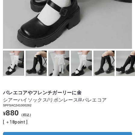
バレエコアやフレンチガーリーに🌼
シアーハイソックス/リボンレース/#バレエコア
SPFSAC241000262
880
¥
税込
[ ＋
18
point ]