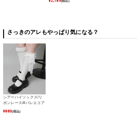
¥
2,189
(税込)
さっきのアレもやっぱり気になる？
シアーハイソックス/リ
ボンレース/#バレエコア
¥
880
(税込)