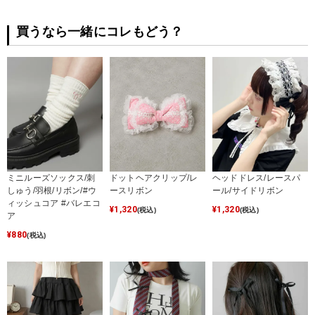
買うなら一緒にコレもどう？
ミニルーズソックス/刺
ドットヘアクリップ/レ
ヘッドドレス/レースパ
しゅう/羽根/リボン/#ウ
ースリボン
ール/サイドリボン
ィッシュコア #バレエコ
¥
1,320
¥
1,320
(税込)
(税込)
ア
¥
880
(税込)