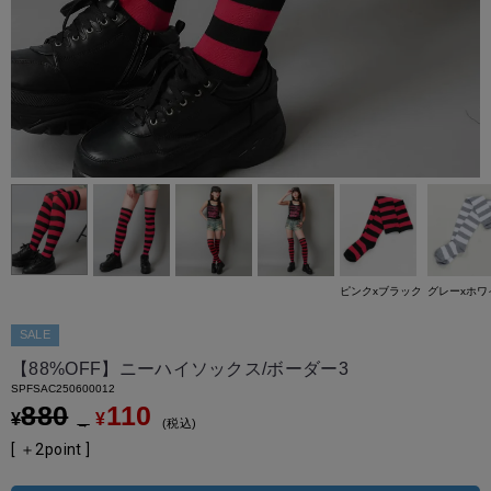
ピンクxブラック
グレーxホワ
SALE
【88%OFF】ニーハイソックス/ボーダー3
SPFSAC250600012
880
110
¥
¥
→
税込
[ ＋
2
point ]