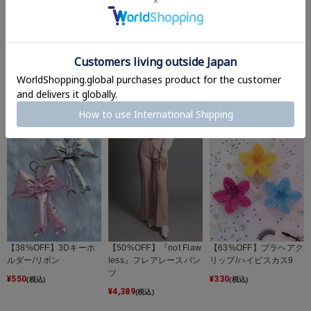
【88%OFF】プラヘアク
【21%OFF】半袖カット
【63%OFF】プラヘアク
リップ/フラワー/全9色
ソー/スプレースタッズ/
リップ/ハイビスカス5
#平成ギャル
¥
110
¥
330
(税込)
(税込)
¥
2,189
(税込)
【38%OFF】3Dキーホ
【50%OFF】『not Flaw
【63%OFF】プラヘアク
ルダー/リボン
less』フレアレースパン
リップ/ハイビスカス9
ツ
¥
550
¥
330
(税込)
(税込)
¥
4,389
(税込)