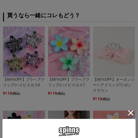
買うなら一緒にコレもどう？
【88%OFF】プラヘアク
【88%OFF】プラヘアク
【88%OFF】オーガンジ
リップ/ハイビスカス6
リップ/ハイビスカス7
ーヘアクリップ/リボン
クラウン
¥
110
¥
110
(税込)
(税込)
¥
110
(税込)