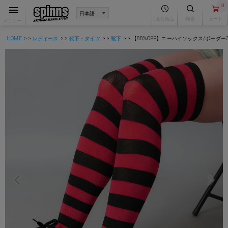
0
見た商品
検索
カート
メニュー
HOME
レディース
靴下・タイツ
靴下
【88%OFF】ニーハイソックス/ボーダー