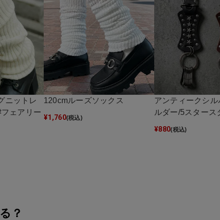
ッグニットレ
120cmルーズソックス
アンティークシル
/#フェアリー
ルダー/5スタース
¥
1,760
(税込)
¥
880
(税込)
る？