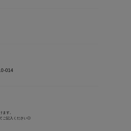
ぽい”シルエット**
調整できる
こない
せやすい
0-014
レッグウォーマー。コーデの仕上げにぜひ♡
けます。
てご記入ください◎
実際の商品と 若干色が異なる場合がございま