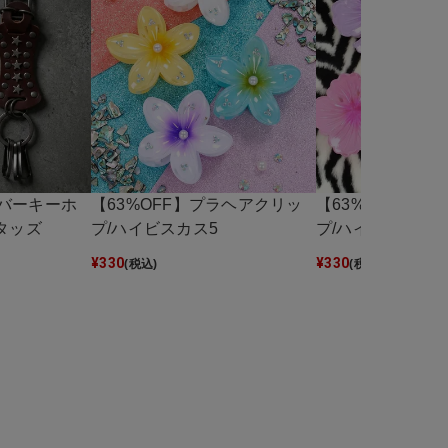
バーキーホ
【63%OFF】プラヘアクリッ
【63%OFF】プ
タッズ
プ/ハイビスカス5
プ/ハイビスカス8
¥
330
¥
330
(税込)
(税込)