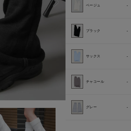
-
ベージュ
-
ブラック
-
サックス
-
チャコール
-
グレー