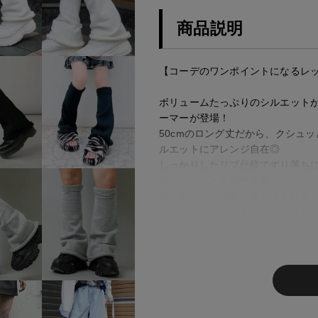
商品説明
【コーデのワンポイントになるレ
ボリュームたっぷりのシルエット
ーマーが登場！
50cmのロング丈だから、クシュ
ルエットにアレンジ自在◎
しっかりしたリブ仕様でずり落ち
なシューズとも相性抜群。
足をキュッと華奢に見せてくれる
ゆったりシルエットは脚長効果も
という方にもおすすめ。
気になる部分をさりげなくカバー
おしゃれランクをぐっと底上げし
● おすすめポイント
1：ふっくらボリュームで可愛く防