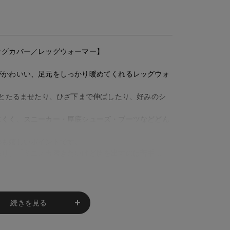
ッグカバー／レッグウォーマー】
がかわいい、足元をしっかり暖めてくれるレッグウォ
ッとたるませたり、ひざ下まで伸ばしたり、好みのシ
にくく、スニーカー・厚底シューズ・ブーツなどどん
のも嬉しいポイントです。
あり、「ミニスカ履きたいけど脚を出すのは苦手…」
しながら、
てくれる万能アイテムです。
続きを見る
寒◎