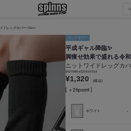
イドレッグカバー/50cm
ロングセラー
平成ギャル降臨✨
脚痩せ効果で盛れる令和
ニットワイドレッグカバー
0027099-tr220310-014
¥
1,320
税込
[ ＋
26
point ]
-
ホワイト