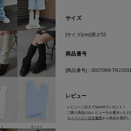
2：ルーズソックスとは違う**“今っ
3：50cmのロング丈で自分好みに
サイズ
● 担当者レビュー
・リブがしっかりしていて落ちて
・足元を華奢見せしてくれる
[サイズ(cm)]長さ52
・スニーカーにもブーツにも合わ
【ファッション系統】
商品番号
・平成ギャル
・ガールズストリート
[商品番号]：0027099-TR22031
・Y2K / 平成レトロ
・トレンドガーリー
足元から一気に“今っぽく盛れる”
レビュー
レビューご記入で5pointプレゼント！
※ご注意
ご購入商品のみレビューをお書きいただ
マイページ＞注文履歴
から商品を選択し
モニターの設定状況によって、
す。
イト
サックス