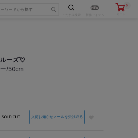
0
カート
こだわり
検索
新作アイテム
ルーズ💘
/50cm
色・サイズを選ぶ
入荷お知らせメールを受け取る
SOLD OUT