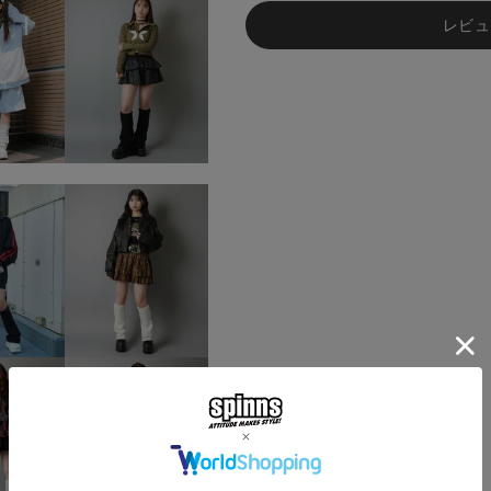
あらかじめご了承ください。
レビュ
総柄の商品は使用している生地
す。 ご注文が殺到した場合ズ
ご迷惑をお掛け致しますが 何