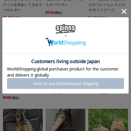
ティ≫足長ぬいぐるみキ
ルダー/リボン
ガネ/フレームレスメガ
ーホルダー
ネ/サイドビーズ
¥
550
(税込)
¥
1,320
¥
1,760
(税込)
(税込)
≪モンチッチ≫チャーム
【34%OFF】メタルキー
セットキーホルダー/ピ
付き折りたたみコーム
ホルダー/ネイルモチー
アノリボン
フ
¥
792
¥
1,320
(税込)
(税込)
¥
880
(税込)