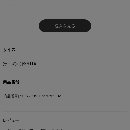
自分好みの1点に◎
＜下記のストラップホール付きスマホケースと組み合わせが可能で
す＞
【選べるスマホショルダー】ストラップホール付き クリアスマホ
ケース
続きを見る
サイズ
※ご注意
モニターの設定状況によって、実際の商品と 若干色が異なる場合がございま
[サイズ(cm)]全長118
す。
あらかじめご了承ください。
総柄の商品は使用している生地の部分によって 写真と異なる場合がございま
商品番号
す。 ご注文が殺到した場合ズレが生じ 欠品となる場合があります。
ご迷惑をお掛け致しますが 何卒ご了承下さいますようお願い致します。
[商品番号]：0027099-TR220509-02
レビュー