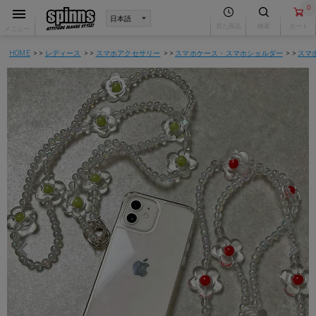
0
見た商品
検索
カート
メニュー
HOME
レディース
スマホアクセサリー
スマホケース・スマホショルダー
スマ