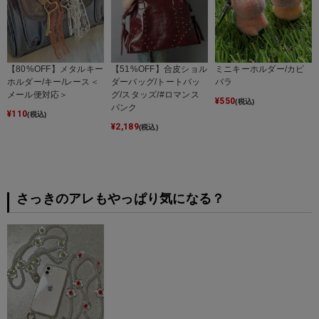
【80%OFF】メタルキー
【51%OFF】合皮ショル
ミニキーホルダー/カピ
ホルダー/キー/レース＜
ダーバッグ/トートバッ
バラ
メール便対応＞
グ/スタッズ/#ロマンス
¥
550
(税込)
パンク
¥
110
(税込)
¥
2,189
(税込)
さっきのアレもやっぱり気になる？