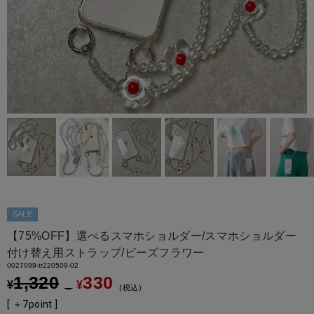
SALE
【75%OFF】選べるスマホショルダー/スマホショルダー
付け替え用ストラップ/ビーズフラワー
0027099-tr220509-02
1,320
330
¥
¥
→
税込
[ ＋
7
point ]