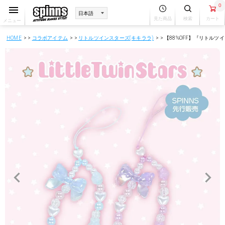
0
見た商品
検索
カート
メニュー
HOME
コラボアイテム
リトルツインスターズ(キキララ)
【88%OFF】『リトル