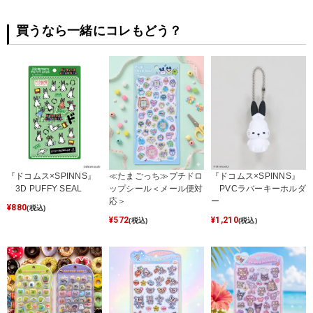
買うなら一緒にコレもどう？
『ドコムス×SPINNS』
≪たまごっち≫プチドロ
『ドコムス×SPINNS』
3D PUFFY SEAL
ップシール＜メール便対
PVCラバーキーホルダ
応＞
ー
¥
880
(税込)
¥
572
¥
1,210
(税込)
(税込)