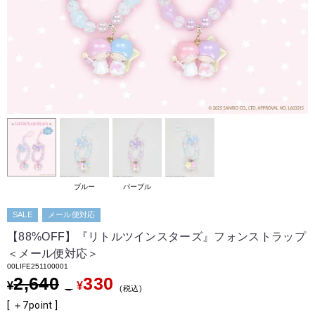
ブルー
パープル
SALE
メール便対応
【88%OFF】『リトルツインスターズ』フォンストラップ
＜メール便対応＞
00LIFE251100001
2,640
330
¥
¥
→
税込
[ ＋
7
point ]