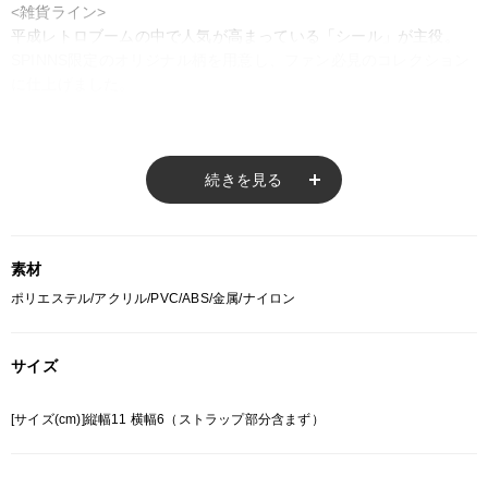
<雑貨ライン>
平成レトロブームの中で人気が高まっている「シール」が主役。
SPINNS限定のオリジナル柄を用意し、ファン必見のコレクション
に仕上げました。
商品番号
続きを見る
0018062-TWINS-01
素材
ポリエステル/アクリル/PVC/ABS/金属/ナイロン
サイズ
[サイズ(cm)]縦幅11 横幅6（ストラップ部分含まず）