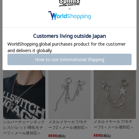
メタルイヤーカフ/モチ
レースチョーカー/リボ
ヴィンテージライクシル
ーフ＜メール便対応＞
ンパール/#ロマンスパン
バーワンポイントピア
ク＜メール便対応＞
ス/クロス/ローズ＜メー
¥
880
(税込)
ル便対応＞
¥
880
(税込)
¥
880
(税込)
メタルイヤーカフ/モチ
シルバーチェーンネック
メタルイヤーカフ/モチ
ーフ3＜メール便対応＞
レス/バレット/弾丸モチ
ーフ2＜メール便対応＞
ーフ＜メール便対応＞
¥
880
¥
880
(税込)
(税込)