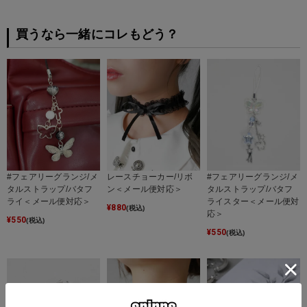
買うなら一緒にコレもどう？
#フェアリーグランジ/メ
レースチョーカー/リボ
#フェアリーグランジ/メ
タルストラップ/バタフ
ン＜メール便対応＞
タルストラップ/バタフ
ライ＜メール便対応＞
ライスター＜メール便対
¥
880
(税込)
応＞
¥
550
(税込)
¥
550
(税込)