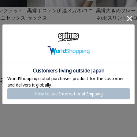
ンフラット
黒縁ボストン伊達メガネ/ユニ
黒縁大きめフレー
ユニセックス
セックス
ネ/ボスリントン/
¥
1,320
¥
1,320
(税込)
(税込)
る？