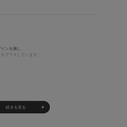
ザインを施し、
トをプラスしています。
デザインです。
っきり見せてくれる
引き締める
クセントに
広いコーデに対応
続きを見る
れやすいデザイン