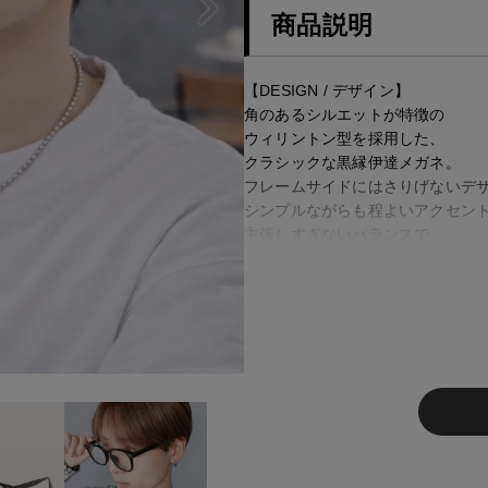
商品説明
【DESIGN / デザイン】
角のあるシルエットが特徴の
ウィリントン型を採用した、
クラシックな黒縁伊達メガネ。
フレームサイドにはさりげないデ
シンプルながらも程よいアクセン
主張しすぎないバランスで、
デイリーコーデに取り入れやすい
【POINT / ポイント】
・ウィリントン型で顔まわりをす
・黒縁フレームでスタイリングを
・サイドデザインがさりげないア
・ユニセックスで使いやすく、幅
・初めての伊達メガネにも取り入