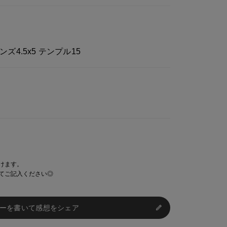
実際の商品と 若干色が異なる場合がございま
レンズ4.5x5 テンプル15
の部分によって 写真と異なる場合がございま
レが生じ 欠品となる場合があります。
卒ご了承下さいますようお願い致します。
けます。
てご記入ください◎
ーを書いて感想をシェア