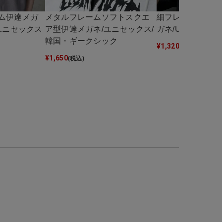
ム伊達メガ
メタルフレームソフトスクエ
細フレームボスト
ユニセックス
ア型伊達メガネ/ユニセックス/
ガネ/UVカット/
韓国・ギークシック
¥
1,320
(税込)
¥
1,650
(税込)