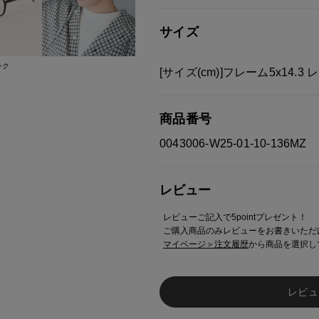
※ご注意
モニターの設定状況によって、
サイズ
す。
あらかじめご了承ください。
ック
[サイズ(cm)]フレーム5x14.3 
総柄の商品は使用している生地
す。 ご注文が殺到した場合ズ
ご迷惑をお掛け致しますが 何
商品番号
0043006-W25-01-10-136MZ
レビュー
レビューご記入で5pointプレゼント！
ご購入商品のみレビューをお書きいただ
マイページ＞注文履歴
から商品を選択し
レビュ