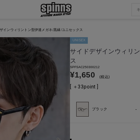
ザインウィリントン型伊達メガネ/黒縁/ユニセックス
UNISEX
サイドデザインウィリン
ス
SPFSAC250300212
¥
1,650
税込
[ ＋
33
point ]
-
ブラック