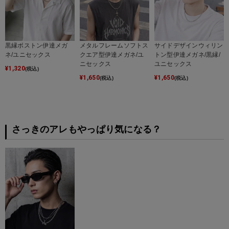
黒縁ボストン伊達メガ
メタルフレームソフトス
サイドデザインウィリン
ネ/ユニセックス
クエア型伊達メガネ/ユ
トン型伊達メガネ/黒縁/
ニセックス
ユニセックス
¥
1,320
(税込)
¥
1,650
¥
1,650
(税込)
(税込)
さっきのアレもやっぱり気になる？