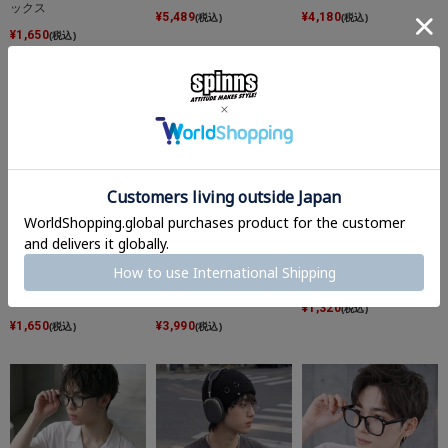
ックス
¥
5,489
¥
4,180
(税込)
(税込)
¥
1,650
(税込)
メタルフレームソフトス
【28%OFF】ヴィンテー
クラシックボストンフラ
クエア型伊達メガネ/ユ
ジライクバギーワイドデ
ット伊達メガネ/黒縁/ユ
ニセックス/韓国・ギー
ニムパンツ/ユニセック
ニセックス
クシック
ス
¥
1,320
(税込)
¥
1,650
¥
3,990
(税込)
(税込)