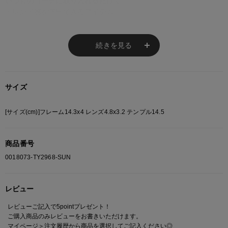
いつものコーデに取り入れるだけで
トレンド感を演出できるアイテム。
男女問わず使いやすい
ユニセックス仕様です。
続きを見る
【POINT/ポイント】
・Y2K／韓国ストリートにマッチするナローフレーム
・シャープな印象のスクエアシルエット
サイズ
・顔まわりを引き締めるコンパクトなサイズ感
・コーデのアクセントとして使いやすいデザイン
・ユニセックス対応
[サイズ(cm)]フレーム14.3x4 レンズ4.8x3.2 テンプル14.5
・デイリーからフェス、イベントシーンまで活躍
商品番号
※ご注意
0018073-TY2968-SUN
モニターの設定状況によって、実際の商品と 若干色が異なる場合がございま
す。
レビュー
あらかじめご了承ください。
総柄の商品は使用している生地の部分によって 写真と異なる場合がございま
レビューご記入で5pointプレゼント！
す。 ご注文が殺到した場合ズレが生じ 欠品となる場合があります。
ご購入商品のみレビューをお書きいただけます。
ご迷惑をお掛け致しますが 何卒ご了承下さいますようお願い致します。
マイページ＞注文履歴
から商品を選択してご記入ください◎