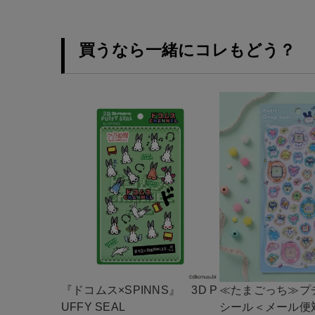
買うなら一緒にコレもどう？
『ドコムス×SPINNS』 3D P
≪たまごっち≫プ
UFFY SEAL
シール＜メール便