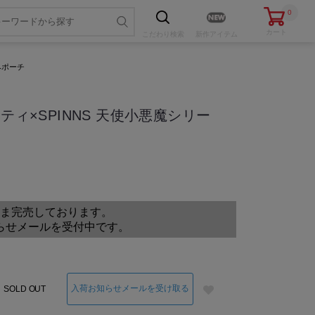
0
カート
こだわり
検索
新作アイテム
みポーチ
ティ×SPINNS 天使小悪魔シリー
色・サイズを選ぶ
ま完売しております。
らせメールを受付中です。
入荷お知らせメールを受け取る
SOLD OUT