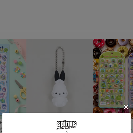
チドロップ
『ドコムス×SPINNS』 PVC
≪たまごっち≫コ
対応＞
ラバーキーホルダー
ィーシール＜メー