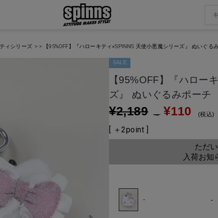
キティシリーズ
【95%OFF】『ハローキティ×SPINNS 天使小悪魔シリーズ』 ぬいぐる
SALE
【95%OFF】『ハローキ
ズ』 ぬいぐるみポーチ
¥
¥
2,189
110
→
税込
[ ＋
2
point ]
ただい
入荷お知
-
-