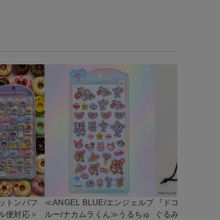
ットンパフ
≪ANGEL BLUE/エンジェルブ
『ドコムス×SPI
ル便対応＞
ルー/ナカムラくん≫うるちゅ
ぐるみ巾着