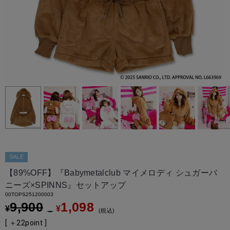
SALE
【89%OFF】『Babymetalclub マイメロディ シュガーバ
ニーズ×SPINNS』セットアップ
00TOPS251200003
9,900
1,098
¥
¥
→
税込
[ ＋
22
point ]