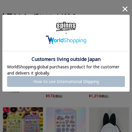
買うなら一緒にコレもどう？
『ドコムス×SPINNS』
≪たまごっち≫プチドロ
『ドコムス×SPINNS』
3D PUFFY SEAL
ップシール＜メール便対
PVCラバーキーホルダ
応＞
ー
¥
880
(税込)
¥
572
¥
1,210
(税込)
(税込)