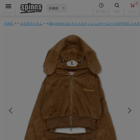
0
見た商品
検索
カート
メニュー
HOME
コラボアイテム
Babymetalclub マイメロディ シュガーバニーズ×SPINNS う