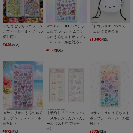
≪たまごっち≫コットン
≪ANGEL BLUE/エンジ
『ドコムス×SPINNS』
パフィーシール＜メール
ェルブルー/ナカムラく
ぬいぐるみ巾着
便対応＞
ん≫うるちゅるポップシ
¥
1,980
(税込)
ール＜メール便対応＞
¥
638
(税込)
¥
550
(税込)
≪サンリオ≫うるちゅる
【予約】『ウィッシュミ
≪サンリオ≫うるちゅる
ポップシール2＜メール
ーメル』シャカシャカシ
ポップシール＜メール便
便対応＞
ール《10月中旬頃発
対応＞
送》
¥
572
¥
572
(税込)
(税込)