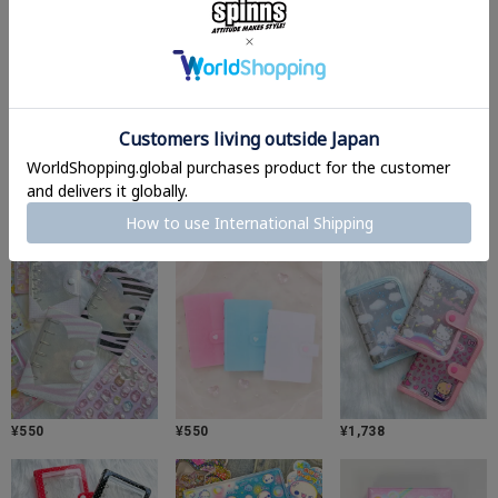
シル活、もっと楽しめる♪
¥
440
¥
880
¥
110
¥
550
¥
550
¥
1,738