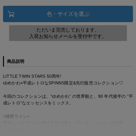
色・サイズを選ぶ
ただいま完売しております。
入荷お知らせメールを受付中です。
商品説明
LITTLE TWIN STARS 50周年!
ゆめかわ×平成レトロなSPINNS限定&先行販売コレクション♡
今回のコレクションは、“ゆめかわ” の世界観と、90 年代後半の “平
成レトロ”なエッセンスをミックス。
<雑貨ライン>
平成レトロブームの中で人気が高まっている「シール」が主役。
SPINNS限定のオリジナル柄を用意し、ファン必見のコレクション