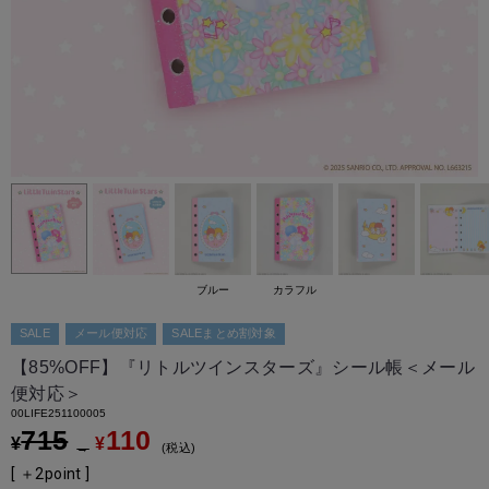
ブルー
カラフル
SALE
メール便対応
SALEまとめ割対象
【85%OFF】『リトルツインスターズ』シール帳＜メール
便対応＞
00LIFE251100005
715
110
¥
¥
→
税込
[ ＋
2
point ]