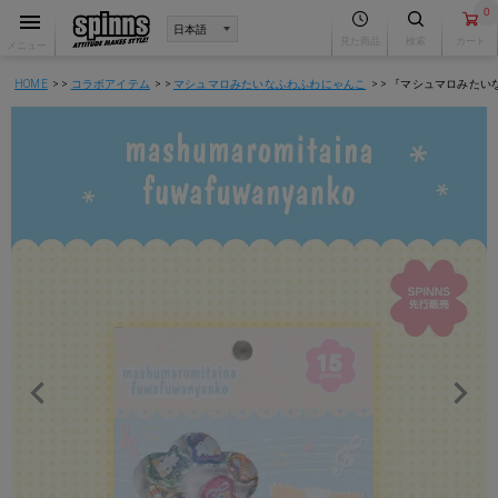
0
見た商品
検索
カート
メニュー
HOME
コラボアイテム
マシュマロみたいなふわふわにゃんこ
『マシュマロみたい