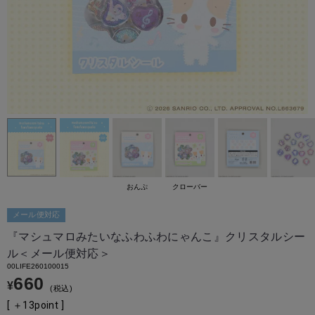
おんぷ
クローバー
メール便対応
『マシュマロみたいなふわふわにゃんこ』クリスタルシー
ル＜メール便対応＞
00LIFE260100015
660
¥
税込
[ ＋
13
point ]