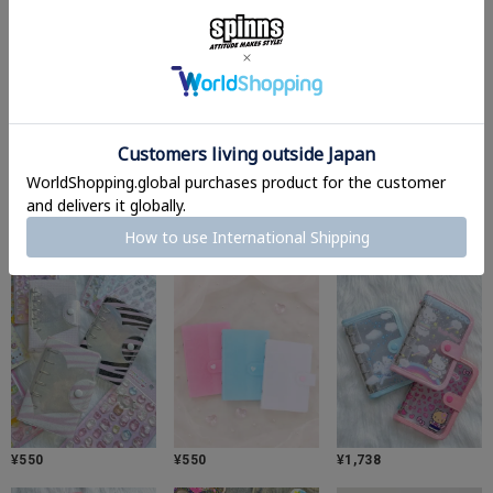
シール買うならこれもマスト。
シル活、もっと楽しめる♪
¥
440
¥
880
¥
110
¥
550
¥
550
¥
1,738