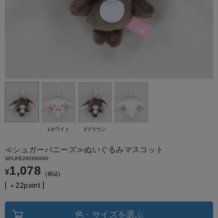
1ホワイト
2ブラウン
≪シュガーバニーズ≫ぬいぐるみマスコット
SPLIFE260300002
1,078
¥
税込
[ ＋
22
point ]
色・サイズを選ぶ