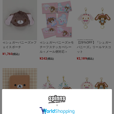
≪シュガーバニーズ≫フ
≪シュガーバニーズ≫モ
【29%OFF】『シュガー
ェイスポーチ
チーフステッカー/シー
バニーズ』リールマスコ
ル＜メール便対応＞
ット
¥
1,760
(税込)
¥
242
¥
2,189
(税込)
(税込)
『コリラックマ×SPINN
【29%OFF】『シュガー
『シュガーバニーズ』も