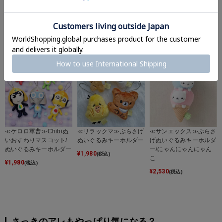
S』 シールバインダー
バニーズ』ぬいぐるみフ
ふもふパスケース
ォンストラップ
¥
2,189
¥
2,640
(税込)
(税込)
¥
2,189
(税込)
≪ケロロ軍曹≫Chibiぬ
≪リラックマ≫ぶらさげ
≪サンエックス≫ぶらさ
いおすわりマスコット/
ぬいぐるみキーホルダー
げぬいぐるみキーホルダ
ぬいぐるみキーホルダー
ー/にゃんにゃんにゃん
¥
1,980
(税込)
こ
¥
1,980
(税込)
¥
2,530
(税込)
さっきのアレもやっぱり気になる？