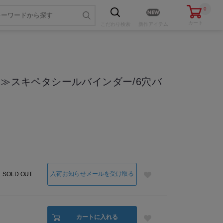
0
カート
こだわり
検索
新作アイテム
オ≫スキペタシールバインダー/6穴バ
色・サイズを選ぶ
入荷お知らせメールを受け取る
SOLD OUT
カートに入れる