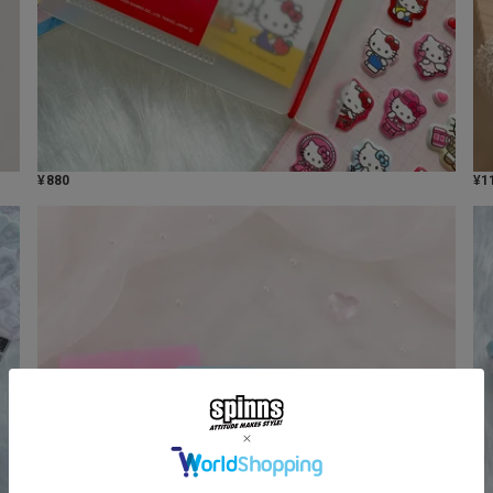
¥
880
¥
1