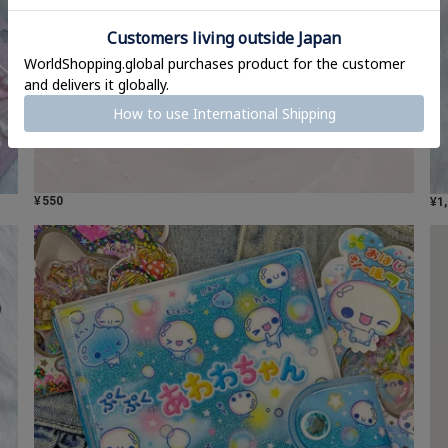
¥
550
¥
1