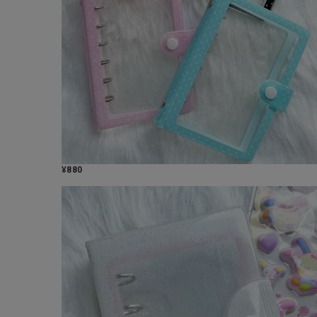
¥
880