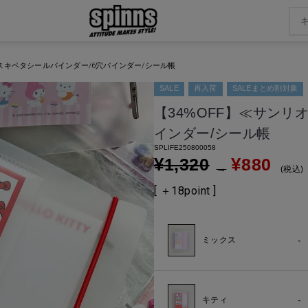
≫スキペタシールバインダー/6穴バインダー/シール帳
SALE
再入荷
SALEまとめ割対象
【34%OFF】≪サンリ
インダー/シール帳
SPLIFE250800058
¥
¥
1,320
880
→
税込
[ ＋
18
point ]
-
ミックス
-
キティ