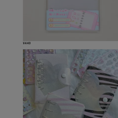
¥
440