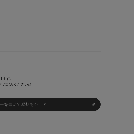
けます。
てご記入ください◎
ーを書いて感想をシェア