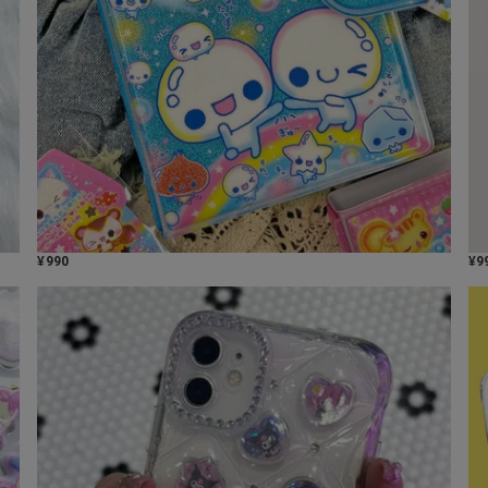
¥
990
¥
9