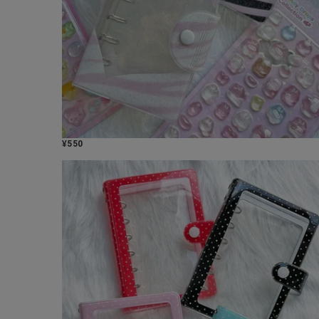
¥
550