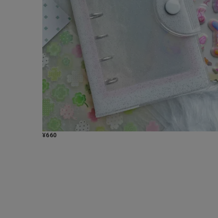
¥
660