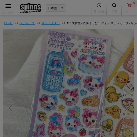
0
見た商品
検索
カート
メニュー
HOME
レディース
キャラクター
#平成女児/平成はっぴーフォンステッカーズ/ガ