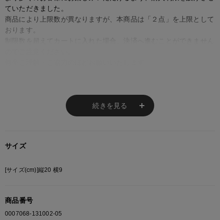
ていただきました。
商品により上限数が異なりますが、本商品は「２点」を上限として
おります。
制限数を超えてカートに入れた場合、決済へ進むことができません
のでご注意ください。
何卒ご理解・ご協力のほどお願いいたします。
※ご注意
続きを見る
モニターの設定状況によって、実際の商品と 若干色が異なる場合がございま
す。
あらかじめご了承ください。
サイズ
総柄の商品は使用している生地の部分によって 写真と異なる場合がございま
す。 ご注文が殺到した場合ズレが生じ 欠品となる場合があります。
[サイズ(cm)]縦20 横9
ご迷惑をお掛け致しますが 何卒ご了承下さいますようお願い致します。
商品番号
0007068-131002-05