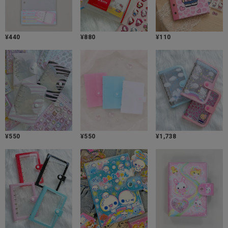
¥
440
¥
880
¥
110
¥
550
¥
550
¥
1,738