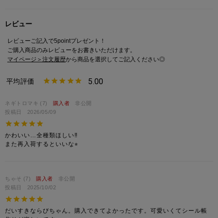
レビュー
レビューご記入で5pointプレゼント！
ご購入商品のみレビューをお書きいただけます。
マイページ＞注文履歴
から商品を選択してご記入ください◎
5.00
ネギトロマキ
7
購入者
非公開
投稿日
2026/05/09
かわいい…全種類ほしい‼︎

ちゃそ
7
購入者
非公開
投稿日
2025/10/02
だいすきならびちゃん。購入できてよかったです。可愛いくてシール帳