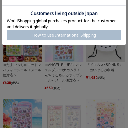
¥
572
¥
1,210
(税込)
(税込)
≪たまごっち≫コットン
≪ANGEL BLUE/エンジ
『ドコムス×SPINNS』
パフィーシール＜メール
ェルブルー/ナカムラく
ぬいぐるみ巾着
便対応＞
ん≫うるちゅるポップシ
¥
1,980
(税込)
ール＜メール便対応＞
¥
638
(税込)
¥
550
(税込)