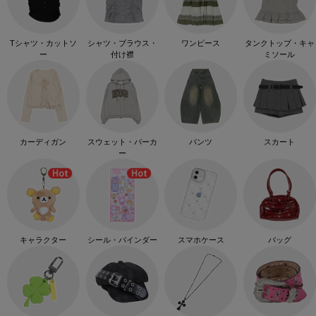
Tシャツ・カットソ
シャツ・ブラウス・
ワンピース
タンクトップ・キャ
ー
付け襟
ミソール
カーディガン
スウェット・パーカ
パンツ
スカート
ー
キャラクター
シール・バインダー
スマホケース
バッグ