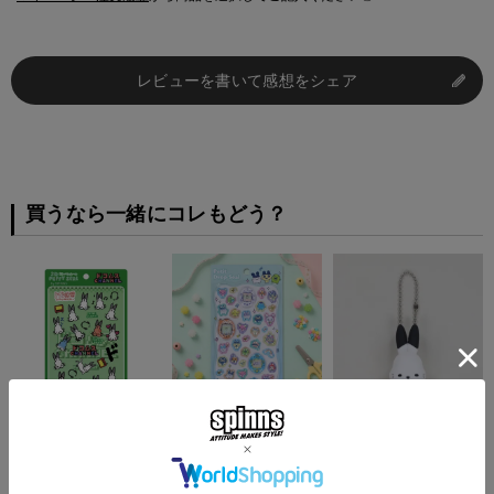
レビューを書いて感想をシェア
買うなら一緒にコレもどう？
『ドコムス×SPINNS』
≪たまごっち≫プチドロ
『ドコムス×SPINNS』
3D PUFFY SEAL
ップシール＜メール便対
PVCラバーキーホルダ
応＞
ー
¥
880
(税込)