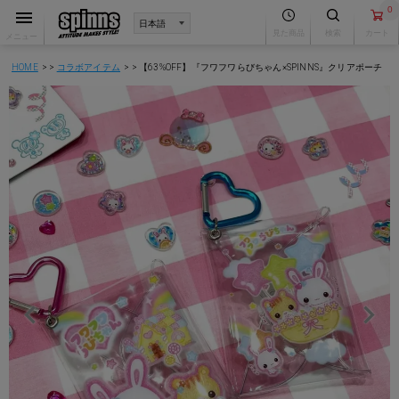
0
見た商品
検索
カート
メニュー
HOME
コラボアイテム
【63%OFF】『フワフワらびちゃん×SPINNS』クリアポーチ