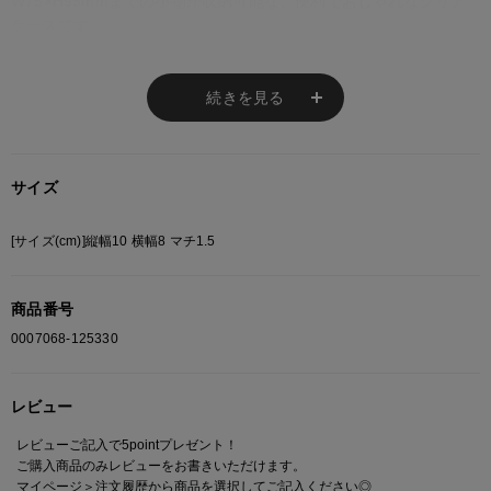
W75×H95mmまでの小物が収納可能な、便利でおしゃれなクリア
ケースです。
カラビナ付きで、バッグやベルトループに簡単に取り付けることが
でき、持ち運びにも便利です。
最近流行りのガチャアイテムやリップ、イヤホン、鍵など、日常の
続きを見る
小物をスマートに整理し、持ち運べます。
透明なデザインなので、中に入れたアイテムが一目でわかり、コー
ディネートのアクセントにも最適です。
サイズ
※ご注意
[サイズ(cm)]縦幅10 横幅8 マチ1.5
こちらの商品は発送までにお時間をいただく場合がございます。予めご了承く
ださい。
商品番号
モニターの設定状況によって、実際の商品と 若干色が異なる場合がございま
0007068-125330
す。
あらかじめご了承ください。
総柄の商品は使用している生地の部分によって 写真と異なる場合がございま
レビュー
す。 ご注文が殺到した場合ズレが生じ 欠品となる場合があります。
ご迷惑をお掛け致しますが 何卒ご了承下さいますようお願い致します。
レビューご記入で5pointプレゼント！
ご購入商品のみレビューをお書きいただけます。
マイページ＞注文履歴
から商品を選択してご記入ください◎