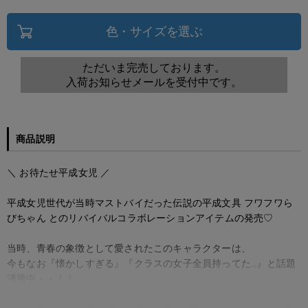
色・サイズを選ぶ
ただいま完売しております。
入荷お知らせメールを受付中です。
商品説明
＼ お待たせ平成女児 ／
平成女児世代が当時マストバイだった伝説の平成文具 フワフワら
びちゃん とのリバイバルコラボレーションアイテムの発売♡
当時、青春の象徴として愛されたこのキャラクターは、
今もなお『懐かしすぎる』『クラスの女子全員持ってた..』と話題
沸騰中・・！！