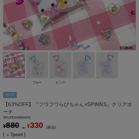
ブルー
ピンク
SALE
【63%OFF】『フワフワらびちゃん×SPINNS』クリアポ
ーチ
SPLIFE240800051
880
330
¥
¥
→
税込
[ ＋
7
point ]