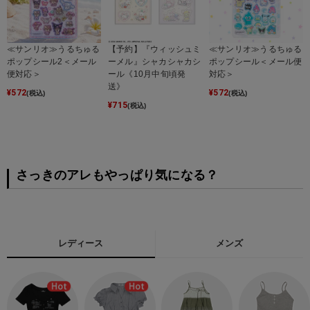
≪サンリオ≫うるちゅる
【予約】『ウィッシュミ
≪サンリオ≫うるちゅる
ポップシール2＜メール
ーメル』シャカシャカシ
ポップシール＜メール便
便対応＞
ール《10月中旬頃発
対応＞
送》
¥
572
¥
572
(税込)
(税込)
¥
715
(税込)
さっきのアレもやっぱり気になる？
レディース
メンズ